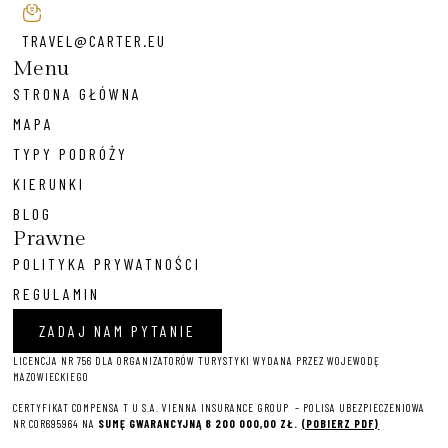
TRAVEL@CARTER.EU
Menu
STRONA GŁÓWNA
MAPA
TYPY PODRÓŻY
KIERUNKI
BLOG
Prawne
POLITYKA PRYWATNOŚCI
REGULAMIN
ZADAJ NAM PYTANIE
LICENCJA NR 756 DLA ORGANIZATORÓW TURYSTYKI WYDANA PRZEZ WOJEWODĘ
MAZOWIECKIEGO
CERTYFIKAT COMPENSA T U S.A. VIENNA INSURANCE GROUP – P
OLISA UBEZPIECZENIOWA
NR COR695964 NA
SUMĘ GWARANCYJNĄ 8 2
00 000,00 ZŁ.
(POBIERZ PDF)