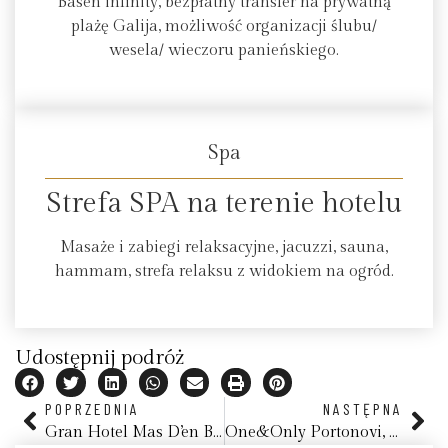
Basen infinity, bezpłatny transfer na prywatną
plażę Galija, możliwość organizacji ślubu/
wesela/ wieczoru panieńskiego.
Spa
Strefa SPA na terenie hotelu
Masaże i zabiegi relaksacyjne, jacuzzi, sauna,
hammam, strefa relaksu z widokiem na ogród.
Udostępnij podróż
POPRZEDNIA
NASTĘPNA
Gran Hotel Mas D’en Bruno, Priorat, Katalonia
One&Only Portonovi, Czarnogóra