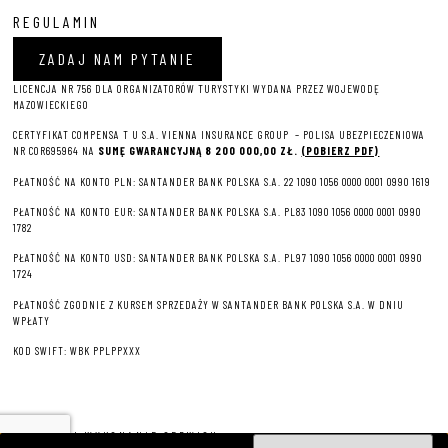
REGULAMIN
ZADAJ NAM PYTANIE
LICENCJA NR 756 DLA ORGANIZATORÓW TURYSTYKI WYDANA PRZEZ WOJEWODĘ
MAZOWIECKIEGO
CERTYFIKAT COMPENSA T U S.A. VIENNA INSURANCE GROUP – P
OLISA UBEZPIECZENIOWA
NR COR695964 NA
SUMĘ GWARANCYJNĄ 8 2
00 000,00 ZŁ.
(POBIERZ PDF)
PŁATNOŚĆ NA KONTO PLN: SANTANDER BANK POLSKA S.A. 22 1090 1056 0000 0001 0990 1619
PŁATNOŚĆ NA KONTO EUR: SANTANDER BANK POLSKA S.A. PL83 1090 1056 0000 0001 0990
1782
PŁATNOŚĆ NA KONTO USD: SANTANDER BANK POLSKA S.A. PL97 1090 1056 0000 0001 0990
1724
PŁATNOŚĆ ZGODNIE Z KURSEM SPRZEDAŻY W SANTANDER BANK POLSKA S.A. W DNIU
WPŁATY
KOD SWIFT: WBK PPLPPXXX
PROJEKT I WYKONANIE SERWISU