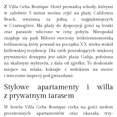
Z
Villa Geba Boutique Hotel
prowadzą schody, którymi
w zaledwie
5 minut
można zejść na
plażę California
Beach
, uważaną za jedną z najpiękniejszych
w Czarnogórze. Na plaży do dyspozycji gości są leżaki
oraz parasole wliczone w cenę pobytu. Nieopodal
znajduje się park Milocer otoczony śródziemnomorską
roślinnością, który powstał na początku XX wieku wokół
królewskiej rezydencji. Dla osób poszukujących większej
prywatności dostępna jest także
plaża Galija
, położona
na skalistym wybrzeżu, z dala od zgiełku. To doskonałe
miejsce na relaks, koktajle z widokiem na morze
i wieczorne imprezy pod gwiazdami.
Stylowe apartamenty i willa
z prywatnym tarasem
W hotelu Villa Geba Boutique czeka na gości siedem
przestronnych apartamentów oraz okazała, trzy-