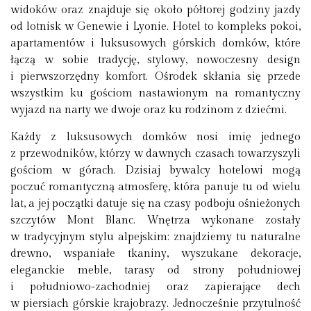
widoków oraz znajduje się około półtorej godziny jazdy
od lotnisk w Genewie i Lyonie. Hotel to kompleks pokoi,
apartamentów i luksusowych górskich domków, które
łączą w sobie tradycję, stylowy, nowoczesny design
i pierwszorzędny komfort. Ośrodek skłania się przede
wszystkim ku gościom nastawionym na romantyczny
wyjazd na narty we dwoje oraz ku rodzinom z dziećmi.
Każdy z luksusowych domków nosi imię jednego
z przewodników, którzy w dawnych czasach towarzyszyli
gościom w górach. Dzisiaj bywalcy hotelowi mogą
poczuć romantyczną atmosferę, która panuje tu od wielu
lat, a jej początki datuje się na czasy podboju ośnieżonych
szczytów Mont Blanc. Wnętrza wykonane zostały
w tradycyjnym stylu alpejskim: znajdziemy tu naturalne
drewno, wspaniałe tkaniny, wyszukane dekoracje,
eleganckie meble, tarasy od strony południowej
i południowo-zachodniej oraz zapierające dech
w piersiach górskie krajobrazy. Jednocześnie przytulność