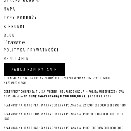
MAPA
TYPY PODRÓŻY
KIERUNKI
BLOG
Prawne
POLITYKA PRYWATNOŚCI
REGULAMIN
ZADAJ NAM PYTANIE
LICENCJA NR 756 DLA ORGANIZATORÓW TURYSTYKI WYDANA PRZEZ WOJEWODĘ
MAZOWIECKIEGO
CERTYFIKAT COMPENSA T U S.A. VIENNA INSURANCE GROUP – P
OLISA UBEZPIECZENIOWA
NR COR695964 NA
SUMĘ GWARANCYJNĄ 8 2
00 000,00 ZŁ.
(POBIERZ PDF)
PŁATNOŚĆ NA KONTO PLN: SANTANDER BANK POLSKA S.A. 22 1090 1056 0000 0001 0990 1619
PŁATNOŚĆ NA KONTO EUR: SANTANDER BANK POLSKA S.A. PL83 1090 1056 0000 0001 0990
1782
PŁATNOŚĆ NA KONTO USD: SANTANDER BANK POLSKA S.A. PL97 1090 1056 0000 0001 0990