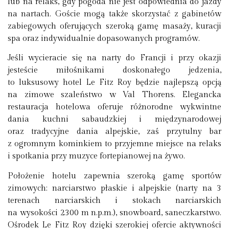
lub na relaks, gdy pogoda nie jest odpowiednia do jazdy
na nartach. Goście mogą także skorzystać z gabinetów
zabiegowych oferujących szeroką gamę masaży, kuracji
spa oraz indywidualnie dopasowanych programów.
Jeśli wycieracie się na narty do Francji i przy okazji
jesteście miłośnikami doskonałego jedzenia,
to luksusowy hotel Le Fitz Roy będzie najlepszą opcją
na zimowe szaleństwo w Val Thorens. Elegancka
restauracja hotelowa oferuje różnorodne wykwintne
dania kuchni sabaudzkiej i międzynarodowej
oraz tradycyjne dania alpejskie, zaś przytulny bar
z ogromnym kominkiem to przyjemne miejsce na relaks
i spotkania przy muzyce fortepianowej na żywo.
Położenie hotelu zapewnia szeroką gamę sportów
zimowych: narciarstwo płaskie i alpejskie (narty na 3
terenach narciarskich i stokach narciarskich
na wysokości 2300 m n.p.m.), snowboard, saneczkarstwo.
Ośrodek Le Fitz Roy dzięki szerokiej ofercie aktywności