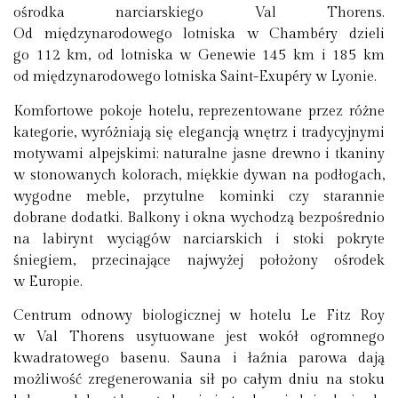
ośrodka narciarskiego Val Thorens.
Od międzynarodowego lotniska w Chambéry dzieli
go 112 km, od lotniska w Genewie 145 km i 185 km
od międzynarodowego lotniska Saint-Exupéry w Lyonie.
Komfortowe pokoje hotelu, reprezentowane przez różne
kategorie, wyróżniają się elegancją wnętrz i tradycyjnymi
motywami alpejskimi: naturalne jasne drewno i tkaniny
w stonowanych kolorach, miękkie dywan na podłogach,
wygodne meble, przytulne kominki czy starannie
dobrane dodatki. Balkony i okna wychodzą bezpośrednio
na labirynt wyciągów narciarskich i stoki pokryte
śniegiem, przecinające najwyżej położony ośrodek
w Europie.
Centrum odnowy biologicznej w hotelu Le Fitz Roy
w Val Thorens usytuowane jest wokół ogromnego
kwadratowego basenu. Sauna i łaźnia parowa dają
możliwość zregenerowania sił po całym dniu na stoku