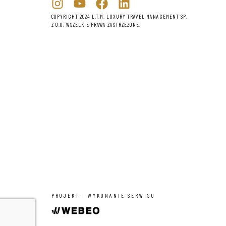
COPYRIGHT 2024 L.T.M. LUXURY TRAVEL MANAGEMENT SP.
Z O.O. WSZELKIE PRAWA ZASTRZEŻONE.
PROJEKT I WYKONANIE SERWISU