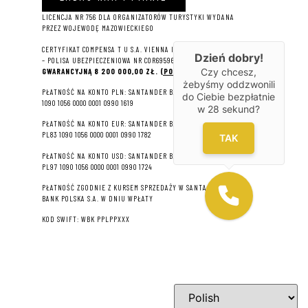
LICENCJA NR 756 DLA ORGANIZATORÓW TURYSTYKI WYDANA
PRZEZ WOJEWODĘ MAZOWIECKIEGO
CERTYFIKAT COMPENSA T U S.A. VIENNA INSURANCE GROUP
Dzień dobry!
– P
OLISA UBEZPIECZENIOWA NR COR695964 NA
SUMĘ
Czy chcesz,
GWARANCYJNĄ 8 2
00 000,00 ZŁ.
(POBIERZ PDF)
żebyśmy oddzwonili
PŁATNOŚĆ NA KONTO PLN: SANTANDER BANK POLSKA S.A. 22
do Ciebie bezpłatnie
1090 1056 0000 0001 0990 1619
w
28
sekund?
PŁATNOŚĆ NA KONTO EUR: SANTANDER BANK POLSKA S.A.
PL83 1090 1056 0000 0001 0990 1782
TAK
PŁATNOŚĆ NA KONTO USD: SANTANDER BANK POLSKA S.A.
PL97 1090 1056 0000 0001 0990 1724
PŁATNOŚĆ ZGODNIE Z KURSEM SPRZEDAŻY W SANTANDER
BANK POLSKA S.A. W DNIU WPŁATY
KOD SWIFT: WBK PPLPPXXX