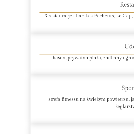
Resta
3 restauracje i bar: Les Pêcheurs, Le Ca
Ud
basen, prywatna plaża, zadbany ogró
Spor
strefa fitnessu na świeżym powietrzu, j
żeglarst