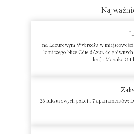
Najważnie
L
na Lazurowym Wybrzeżu w miejscowości A
lotniczego Nice Côte d’Azur, do głównych
km) i Monako (44 k
Zak
28 luksusowych pokoi i 7 apartamentów: De