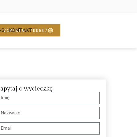
AS
KONTAKT
ZAPLANUJ PODRÓŻ
apytaj o wycieczkę