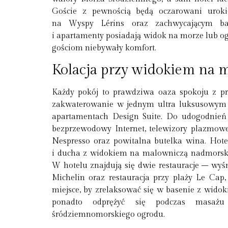
Goście z pewnością będą oczarowani urok
na Wyspy Lérins oraz zachwycającym ba
i apartamenty posiadają widok na morze lub og
gościom niebywały komfort.
Kolacja przy widokiem na 
Każdy pokój to prawdziwa oaza spokoju z p
zakwaterowanie w jednym ultra luksusowym a
apartamentach Design Suite. Do udogodnień 
bezprzewodowy Internet, telewizory plazmowe 
Nespresso oraz powitalna butelka wina. Hote
i ducha z widokiem na malowniczą nadmorską
W hotelu znajdują się dwie restauracje – wyś
Michelin oraz restauracja przy plaży Le Cap
miejsce, by zrelaksować się w basenie z wido
ponadto odprężyć się podczas masaż
śródziemnomorskiego ogrodu.