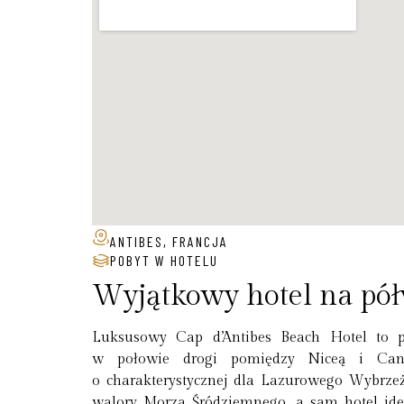
ANTIBES, FRANCJA
POBYT W HOTELU
Wyjątkowy hotel na pół
Luksusowy Cap d’Antibes Beach Hotel to pr
w połowie drogi pomiędzy Niceą i Cann
o charakterystycznej dla Lazurowego Wybrzeża
walory Morza Śródziemnego, a sam hotel idea