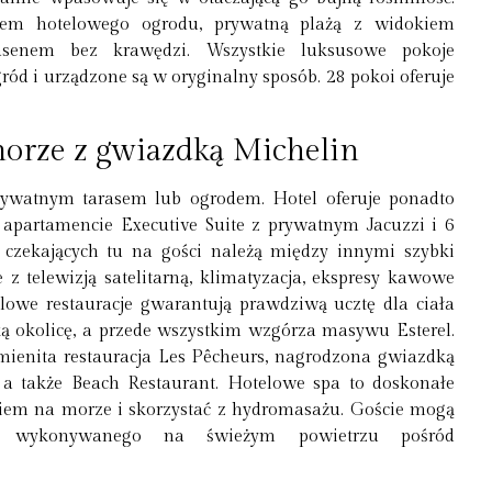
iem hotelowego ogrodu, prywatną plażą z widokiem
senem bez krawędzi. Wszystkie luksusowe pokoje
ród i urządzone są w oryginalny sposób. 28 pokoi oferuje
morze z gwiazdką Michelin
rywatnym tarasem lub ogrodem. Hotel oferuje ponadto
partamencie Executive Suite z prywatnym Jacuzzi i 6
czekających tu na gości należą między innymi szybki
z telewizją satelitarną, klimatyzacja, ekspresy kawowe
lowe restauracje gwarantują prawdziwą ucztę dla ciała
 okolicę, a przede wszystkim wzgórza masywu Esterel.
mienita restauracja Les Pêcheurs, nagrodzona gwiazdką
, a także Beach Restaurant. Hotelowe spa to doskonałe
kiem na morze i skorzystać z hydromasażu. Goście mogą
u wykonywanego na świeżym powietrzu pośród