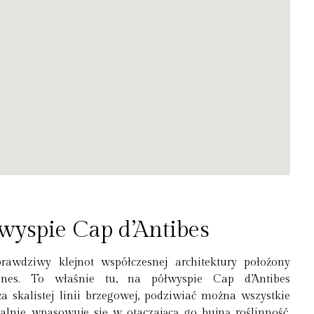
wyspie Cap d’Antibes
awdziwy klejnot współczesnej architektury położony
es. To właśnie tu, na półwyspie Cap d’Antibes
 skalistej linii brzegowej, podziwiać można wszystkie
lnie wpasowuje się w otaczającą go bujną roślinność.