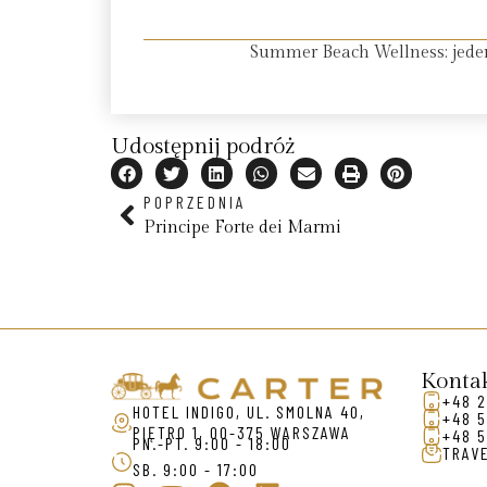
Summer Beach Wellness: jeden
Udostępnij podróż
POPRZEDNIA
Principe Forte dei Marmi
Konta
+48 2
HOTEL INDIGO, UL. SMOLNA 40,
+48 5
PIĘTRO 1, 00-375 WARSZAWA
+48 5
PN.-PT. 9:00 - 18:00
TRAV
SB. 9:00 - 17:00