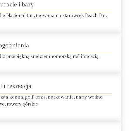
uracje i bary
p, Le Nacional (usytuowana na starówce), Beach Bar.
ogodnienia
d z przepiękną śródziemnomorską roślinnością.
t i rekreacja
azda konna, golf, tenis, nurkowanie, narty wodne,
wo, rowery górskie