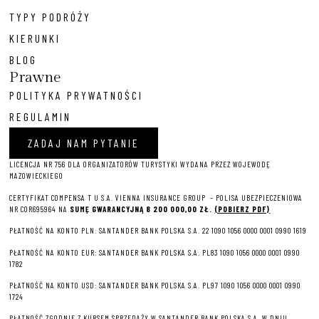
TYPY PODRÓŻY
KIERUNKI
BLOG
Prawne
POLITYKA PRYWATNOŚCI
REGULAMIN
ZADAJ NAM PYTANIE
LICENCJA NR 756 DLA ORGANIZATORÓW TURYSTYKI WYDANA PRZEZ WOJEWODĘ
MAZOWIECKIEGO
CERTYFIKAT COMPENSA T U S.A. VIENNA INSURANCE GROUP – P
OLISA UBEZPIECZENIOWA
NR COR695964 NA
SUMĘ GWARANCYJNĄ 8 2
00 000,00 ZŁ.
(POBIERZ PDF)
PŁATNOŚĆ NA KONTO PLN: SANTANDER BANK POLSKA S.A. 22 1090 1056 0000 0001 0990 1619
PŁATNOŚĆ NA KONTO EUR: SANTANDER BANK POLSKA S.A. PL83 1090 1056 0000 0001 0990
1782
PŁATNOŚĆ NA KONTO USD: SANTANDER BANK POLSKA S.A. PL97 1090 1056 0000 0001 0990
1724
PŁATNOŚĆ ZGODNIE Z KURSEM SPRZEDAŻY W SANTANDER BANK POLSKA S.A. W DNIU