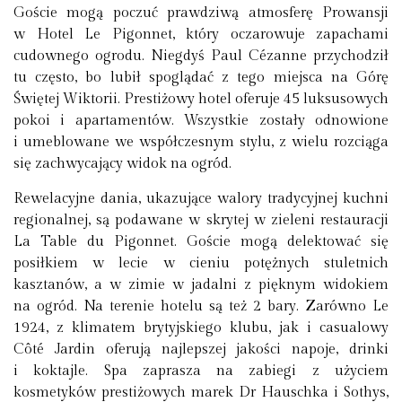
Goście mogą poczuć prawdziwą atmosferę Prowansji
w Hotel Le Pigonnet, który oczarowuje zapachami
cudownego ogrodu. Niegdyś Paul Cézanne przychodził
tu często, bo lubił spoglądać z tego miejsca na Górę
Świętej Wiktorii. Prestiżowy hotel oferuje 45 luksusowych
pokoi i apartamentów. Wszystkie zostały odnowione
i umeblowane we współczesnym stylu, z wielu rozciąga
się zachwycający widok na ogród.
Rewelacyjne dania, ukazujące walory tradycyjnej kuchni
regionalnej, są podawane w skrytej w zieleni restauracji
La Table du Pigonnet. Goście mogą delektować się
posiłkiem w lecie w cieniu potężnych stuletnich
kasztanów, a w zimie w jadalni z pięknym widokiem
na ogród. Na terenie hotelu są też 2 bary. Zarówno Le
1924, z klimatem brytyjskiego klubu, jak i casualowy
Côté Jardin oferują najlepszej jakości napoje, drinki
i koktajle. Spa zaprasza na zabiegi z użyciem
kosmetyków prestiżowych marek Dr Hauschka i Sothys,