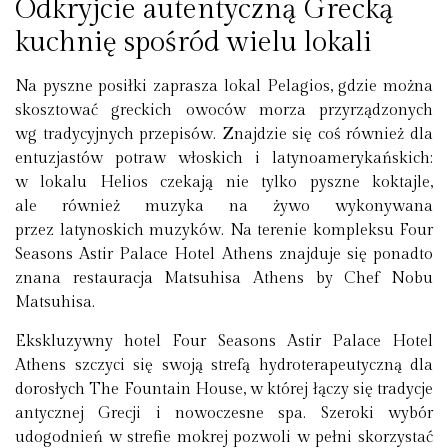
Odkryjcie autentyczną Grecką
kuchnię spośród wielu lokali
Na pyszne posiłki zaprasza lokal Pelagios, gdzie można
skosztować greckich owoców morza przyrządzonych
wg tradycyjnych przepisów. Znajdzie się coś również dla
entuzjastów potraw włoskich i latynoamerykańskich:
w lokalu Helios czekają nie tylko pyszne koktajle,
ale również muzyka na żywo wykonywana
przez latynoskich muzyków. Na terenie kompleksu Four
Seasons Astir Palace Hotel Athens znajduje się ponadto
znana restauracja Matsuhisa Athens by Chef Nobu
Matsuhisa.
Ekskluzywny hotel Four Seasons Astir Palace Hotel
Athens szczyci się swoją strefą hydroterapeutyczną dla
dorosłych The Fountain House, w której łączy się tradycje
antycznej Grecji i nowoczesne spa. Szeroki wybór
udogodnień w strefie mokrej pozwoli w pełni skorzystać