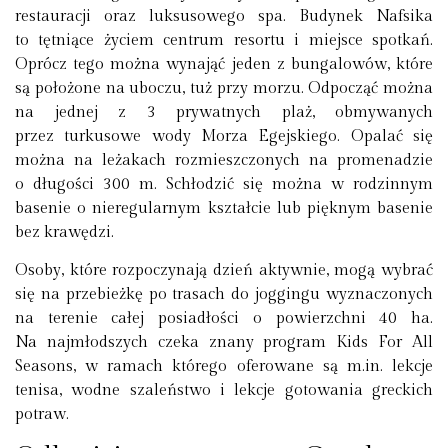
restauracji oraz luksusowego spa. Budynek Nafsika
to tętniące życiem centrum resortu i miejsce spotkań.
Oprócz tego można wynająć jeden z bungalowów, które
są położone na uboczu, tuż przy morzu. Odpocząć można
na jednej z 3 prywatnych plaż, obmywanych
przez turkusowe wody Morza Egejskiego. Opalać się
można na leżakach rozmieszczonych na promenadzie
o długości 300 m. Schłodzić się można w rodzinnym
basenie o nieregularnym kształcie lub pięknym basenie
bez krawędzi.
Osoby, które rozpoczynają dzień aktywnie, mogą wybrać
się na przebieżkę po trasach do joggingu wyznaczonych
na terenie całej posiadłości o powierzchni 40 ha.
Na najmłodszych czeka znany program Kids For All
Seasons, w ramach którego oferowane są m.in. lekcje
tenisa, wodne szaleństwo i lekcje gotowania greckich
potraw.