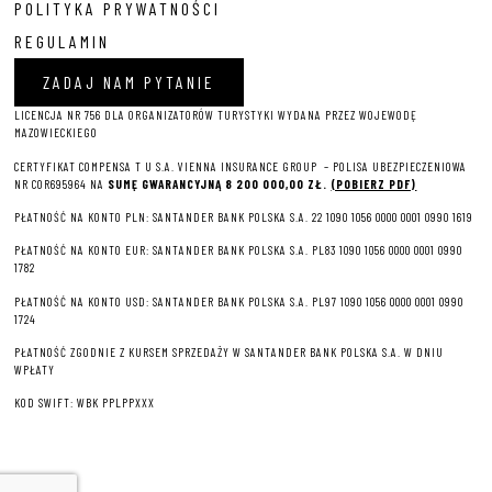
POLITYKA PRYWATNOŚCI
REGULAMIN
ZADAJ NAM PYTANIE
LICENCJA NR 756 DLA ORGANIZATORÓW TURYSTYKI WYDANA PRZEZ WOJEWODĘ
MAZOWIECKIEGO
CERTYFIKAT COMPENSA T U S.A. VIENNA INSURANCE GROUP – P
OLISA UBEZPIECZENIOWA
NR COR695964 NA
SUMĘ GWARANCYJNĄ 8 2
00 000,00 ZŁ.
(POBIERZ PDF)
PŁATNOŚĆ NA KONTO PLN: SANTANDER BANK POLSKA S.A. 22 1090 1056 0000 0001 0990 1619
PŁATNOŚĆ NA KONTO EUR: SANTANDER BANK POLSKA S.A. PL83 1090 1056 0000 0001 0990
1782
PŁATNOŚĆ NA KONTO USD: SANTANDER BANK POLSKA S.A. PL97 1090 1056 0000 0001 0990
1724
PŁATNOŚĆ ZGODNIE Z KURSEM SPRZEDAŻY W SANTANDER BANK POLSKA S.A. W DNIU
WPŁATY
KOD SWIFT: WBK PPLPPXXX