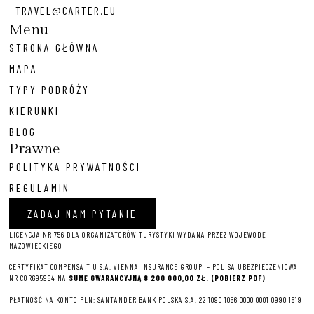
TRAVEL@CARTER.EU
Menu
STRONA GŁÓWNA
MAPA
TYPY PODRÓŻY
KIERUNKI
BLOG
Prawne
POLITYKA PRYWATNOŚCI
REGULAMIN
ZADAJ NAM PYTANIE
LICENCJA NR 756 DLA ORGANIZATORÓW TURYSTYKI WYDANA PRZEZ WOJEWODĘ
MAZOWIECKIEGO
CERTYFIKAT COMPENSA T U S.A. VIENNA INSURANCE GROUP – P
OLISA UBEZPIECZENIOWA
NR COR695964 NA
SUMĘ GWARANCYJNĄ 8 2
00 000,00 ZŁ.
(POBIERZ PDF)
PŁATNOŚĆ NA KONTO PLN: SANTANDER BANK POLSKA S.A. 22 1090 1056 0000 0001 0990 1619