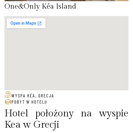
One&Only Kéa Island
WYSPA KÉA, GRECJA
POBYT W HOTELU
Hotel położony na wyspie
Kea w Grecji