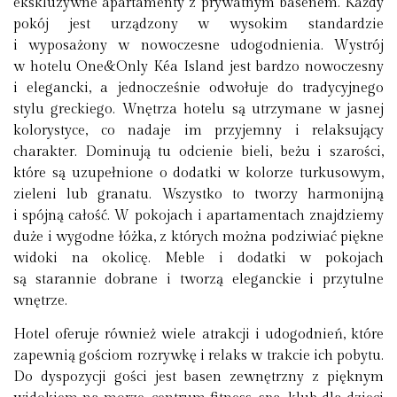
ekskluzywne apartamenty z prywatnym basenem. Każdy
pokój jest urządzony w wysokim standardzie
i wyposażony w nowoczesne udogodnienia. Wystrój
w hotelu One&Only Kéa Island jest bardzo nowoczesny
i elegancki, a jednocześnie odwołuje do tradycyjnego
stylu greckiego. Wnętrza hotelu są utrzymane w jasnej
kolorystyce, co nadaje im przyjemny i relaksujący
charakter. Dominują tu odcienie bieli, beżu i szarości,
które są uzupełnione o dodatki w kolorze turkusowym,
zieleni lub granatu. Wszystko to tworzy harmonijną
i spójną całość. W pokojach i apartamentach znajdziemy
duże i wygodne łóżka, z których można podziwiać piękne
widoki na okolicę. Meble i dodatki w pokojach
są starannie dobrane i tworzą eleganckie i przytulne
wnętrze.
Hotel oferuje również wiele atrakcji i udogodnień, które
zapewnią gościom rozrywkę i relaks w trakcie ich pobytu.
Do dyspozycji gości jest basen zewnętrzny z pięknym