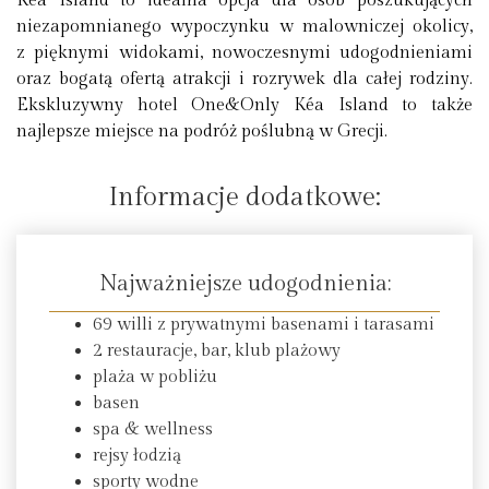
Kéa Island to idealna opcja dla osób poszukujących
niezapomnianego wypoczynku w malowniczej okolicy,
z pięknymi widokami, nowoczesnymi udogodnieniami
oraz bogatą ofertą atrakcji i rozrywek dla całej rodziny.
Ekskluzywny hotel One&Only Kéa Island to także
najlepsze miejsce na podróż poślubną w Grecji.
Informacje dodatkowe:
Najważniejsze udogodnienia:
69 willi z prywatnymi basenami i tarasami
2 restauracje, bar, klub plażowy
plaża w pobliżu
basen
spa & wellness
rejsy łodzią
sporty wodne