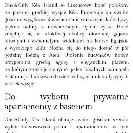
One&Only Kéa Island to luksusowy hotel położony
na pięknej, greckiej wyspie Kéa. Proponuje on swoim
gościom wyjątkowe doświadczenie wakacyjne, które łączy
piękno natury z nowoczesnym stylem życia. Hotel
znajduje się w urokliwej okolicy, otoczonej gajami
oliwnymi i wspaniałymi widokami na Morze Egejskie
z wysokiego klifu. Można się do niego dostać w pół
godziny łodzią z Aten. Ułożenie budynków hotelu
przypomina grecką agorę z eleganckim placem,
na którym znajduje się rynek pełen lokalnych pamiątek,
restauracji i butików, odzwierciedlający urok tradycyjnych
wiosek wyspy.
Do wyboru prywatne
apartamenty z basenem
One&Only Kéa Island oferuje swoim gościom szeroki
wybór luksusowych pokoi i apartamentów, w tym