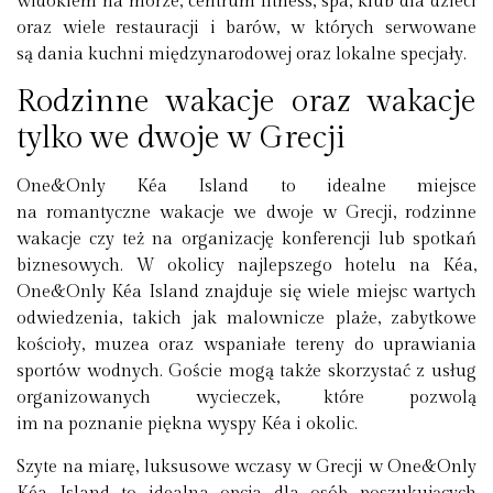
widokiem na morze, centrum fitness, spa, klub dla dzieci
oraz wiele restauracji i barów, w których serwowane
są dania kuchni międzynarodowej oraz lokalne specjały.
Rodzinne wakacje oraz wakacje
tylko we dwoje w Grecji
One&Only Kéa Island to idealne miejsce
na romantyczne wakacje we dwoje w Grecji, rodzinne
wakacje czy też na organizację konferencji lub spotkań
biznesowych. W okolicy najlepszego hotelu na Kéa,
One&Only Kéa Island znajduje się wiele miejsc wartych
odwiedzenia, takich jak malownicze plaże, zabytkowe
kościoły, muzea oraz wspaniałe tereny do uprawiania
sportów wodnych. Goście mogą także skorzystać z usług
organizowanych wycieczek, które pozwolą
im na poznanie piękna wyspy Kéa i okolic.
Szyte na miarę, luksusowe wczasy w Grecji w One&Only