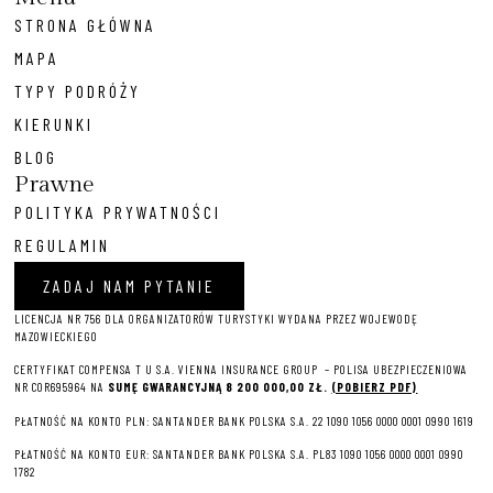
STRONA GŁÓWNA
MAPA
TYPY PODRÓŻY
KIERUNKI
BLOG
Prawne
POLITYKA PRYWATNOŚCI
REGULAMIN
ZADAJ NAM PYTANIE
LICENCJA NR 756 DLA ORGANIZATORÓW TURYSTYKI WYDANA PRZEZ WOJEWODĘ
MAZOWIECKIEGO
CERTYFIKAT COMPENSA T U S.A. VIENNA INSURANCE GROUP – P
OLISA UBEZPIECZENIOWA
NR COR695964 NA
SUMĘ GWARANCYJNĄ 8 2
00 000,00 ZŁ.
(POBIERZ PDF)
PŁATNOŚĆ NA KONTO PLN: SANTANDER BANK POLSKA S.A. 22 1090 1056 0000 0001 0990 1619
PŁATNOŚĆ NA KONTO EUR: SANTANDER BANK POLSKA S.A. PL83 1090 1056 0000 0001 0990
1782