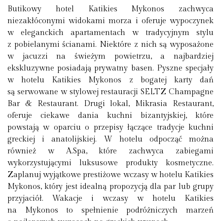
Butikowy hotel Katikies Mykonos zachwyca
niezakłóconymi widokami morza i oferuje wypoczynek
w eleganckich apartamentach w tradycyjnym stylu
z pobielanymi ścianami. Niektóre z nich są wyposażone
w jacuzzi na świeżym powietrzu, a najbardziej
ekskluzywne posiadają prywatny basen. Pyszne specjały
w hotelu Katikies Mykonos z bogatej karty dań
są serwowane w stylowej restauracji SELTZ Champagne
Bar & Restaurant. Drugi lokal, Mikrasia Restaurant,
oferuje ciekawe dania kuchni bizantyjskiej, które
powstają w oparciu o przepisy łączące tradycje kuchni
greckiej i anatolijskiej. W hotelu odpocząć można
również w A.Spa, które zachwyca zabiegami
wykorzystującymi luksusowe produkty kosmetyczne.
Zaplanuj wyjątkowe prestiżowe wczasy w hotelu Katikies
Mykonos, który jest idealną propozycją dla par lub grupy
przyjaciół. Wakacje i wczasy w hotelu Katikies
na Mykonos to spełnienie podróżniczych marzeń