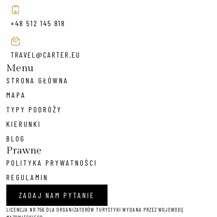
+48 512 145 818
TRAVEL@CARTER.EU
Menu
STRONA GŁÓWNA
MAPA
TYPY PODRÓŻY
KIERUNKI
BLOG
Prawne
POLITYKA PRYWATNOŚCI
REGULAMIN
ZADAJ NAM PYTANIE
LICENCJA NR 756 DLA ORGANIZATORÓW TURYSTYKI WYDANA PRZEZ WOJEWODĘ