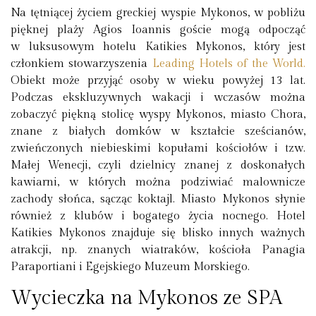
Na tętniącej życiem greckiej wyspie Mykonos, w pobliżu
pięknej plaży Agios Ioannis goście mogą odpocząć
w luksusowym hotelu Katikies Mykonos, który jest
członkiem stowarzyszenia
Leading Hotels of the World
.
Obiekt może przyjąć
osoby w wieku powyżej 13 lat.
Podczas ekskluzywnych wakacji i wczasów można
zobaczyć piękną stolicę wyspy Mykonos, miasto Chora,
znane z białych domków w kształcie sześcianów,
zwieńczonych niebieskimi kopułami kościołów i tzw.
Małej Wenecji, czyli dzielnicy znanej z doskonałych
kawiarni, w których można podziwiać malownicze
zachody słońca, sącząc koktajl. Miasto Mykonos słynie
również z klubów i bogatego życia nocnego.
Hotel
Katikies Mykonos znajduje się blisko innych ważnych
atrakcji,
np. znanych wiatraków, kościoła Panagia
Paraportiani i Egejskiego Muzeum Morskiego.
Wycieczka na Mykonos ze SPA