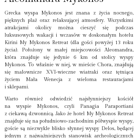
Grecka wyspa Mykonos jest znana z życia nocnego,
pięknych plaż oraz relaksującej atmosfery. Wszystkimi
atrakcjami okolicy można cieszyć się podczas
luksusowych wakacji i wczasów w doskonałym hotelu
Kirini My Mykonos Retreat (dla gości powyżej 13 roku
życia). Położony w małej miejscowości Aleomandra,
która znajduje się jedynie 6 km od stolicy wyspy
Mykonos. To właśnie w niej, w mieście Chora, znajdują
się malownicze XVI-wieczne wiatraki oraz tętniąca
życiem Mała Wenecja z wieloma restauracjami
i sklepami.
Warto również odwiedzić najsłynniejszy kościół
na wyspie Mykonos, czyli Panagia Paraportiani
z ciekawą dzwonnicą. Jako że hotel My Mykonos Retreat
znajduje się na południowo-zachodnim półwyspie wyspy,
goście są niezwykle blisko słynnej wyspy Delos, będącej
jednym z najważniejszych stanowisk archeologicznych