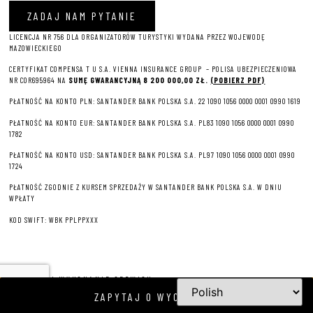
ZADAJ NAM PYTANIE
LICENCJA NR 756 DLA ORGANIZATORÓW TURYSTYKI WYDANA PRZEZ WOJEWODĘ
MAZOWIECKIEGO
CERTYFIKAT COMPENSA T U S.A. VIENNA INSURANCE GROUP – P
OLISA UBEZPIECZENIOWA
NR COR695964 NA
SUMĘ GWARANCYJNĄ 8 2
00 000,00 ZŁ.
(POBIERZ PDF)
PŁATNOŚĆ NA KONTO PLN: SANTANDER BANK POLSKA S.A. 22 1090 1056 0000 0001 0990 1619
PŁATNOŚĆ NA KONTO EUR: SANTANDER BANK POLSKA S.A. PL83 1090 1056 0000 0001 0990
1782
PŁATNOŚĆ NA KONTO USD: SANTANDER BANK POLSKA S.A. PL97 1090 1056 0000 0001 0990
1724
PŁATNOŚĆ ZGODNIE Z KURSEM SPRZEDAŻY W SANTANDER BANK POLSKA S.A. W DNIU
WPŁATY
KOD SWIFT: WBK PPLPPXXX
PROJEKT I WYKONANIE SERWISU
ZAPYTAJ O WYCIECZKĘ