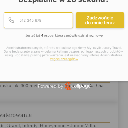
 zlokalizowany hotel polecany przede wszystkim dorosłym,
Podaj poprawny numer te
Numer telefonu
Zadzwońcie
ać na romantyczny wypoczynek w rajskiej okolicy. Dzieci
do mnie teraz
edynie w Junior Villa. Gorąco zachęcamy do kontaktu
Jesteś już
4
osobą, która zamówiła dzisiaj rozmowę
Administratorem danych, które tu wpisujesz będziemy My, czyli: Luxury Travel.
jsze informacje:
Dane będą przetwarzane w celu marketingu bezpośredniego naszych produktów i
usług. Podstawą prawną przetwarzania jest uzasadniony interes Administratora.
Więcej szczegółów
okalizacja
otniska, ok. 600 metrów od centrum miasteczka Oia.
Powered by
Open link in new window
waterowanie
e, Grand, Infinity, Honeymoon + Junior Villa.