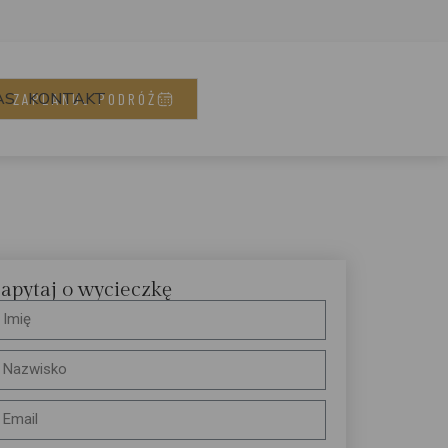
AS
KONTAKT
ZAPLANUJ PODRÓŻ
apytaj o wycieczkę