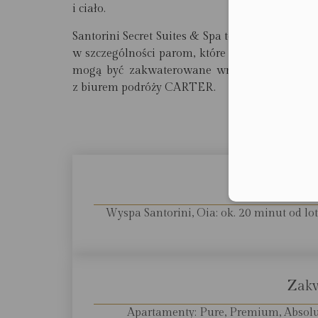
i ciało.
Santorini Secret Suites & Spa to fantastycznie
w szczególności parom, które chciałyby się ud
mogą być zakwaterowane wraz z rodzicami j
z biurem podróży CARTER.
Najważnie
L
Wyspa Santorini, Oia: ok. 20 minut od l
Zak
Apartamenty: Pure, Premium, Absolut