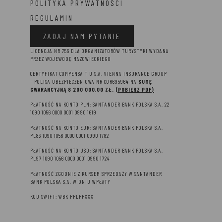
POLITYKA PRYWATNOŚCI
REGULAMIN
ZADAJ NAM PYTANIE
LICENCJA NR 756 DLA ORGANIZATORÓW TURYSTYKI WYDANA
PRZEZ WOJEWODĘ MAZOWIECKIEGO
CERTYFIKAT COMPENSA T U S.A. VIENNA INSURANCE GROUP
– P
OLISA UBEZPIECZENIOWA NR COR695964 NA
SUMĘ
GWARANCYJNĄ 8 2
00 000,00 ZŁ.
(POBIERZ PDF)
PŁATNOŚĆ NA KONTO PLN: SANTANDER BANK POLSKA S.A. 22
1090 1056 0000 0001 0990 1619
PŁATNOŚĆ NA KONTO EUR: SANTANDER BANK POLSKA S.A.
PL83 1090 1056 0000 0001 0990 1782
PŁATNOŚĆ NA KONTO USD: SANTANDER BANK POLSKA S.A.
PL97 1090 1056 0000 0001 0990 1724
PŁATNOŚĆ ZGODNIE Z KURSEM SPRZEDAŻY W SANTANDER
BANK POLSKA S.A. W DNIU WPŁATY
KOD SWIFT: WBK PPLPPXXX