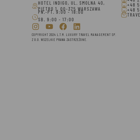
HOTEL INDIGO, UL. SMOLNA 40,
+48 5
PIĘTRO 1, 00-375 WARSZAWA
+48 5
PN.-PT. 9:00 - 18:00
TRAV
SB. 9:00 - 17:00
COPYRIGHT 2024 L.T.M. LUXURY TRAVEL MANAGEMENT SP.
Z O.O. WSZELKIE PRAWA ZASTRZEŻONE.