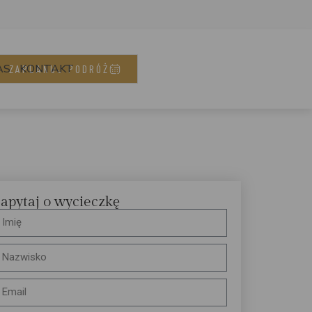
AS
KONTAKT
ZAPLANUJ PODRÓŻ
apytaj o wycieczkę