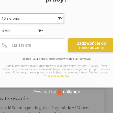
cznymi widokami na zatokę Laganas i wyspę Marathonisi.
pokój gier z rowerkiem stacjonarnym, stołem do ping-
Date and time slection for sch
Wybierz datę
Wybierz godzinę
jsze informacje:
Podaj poprawny numer t
Numer telefonu
Zadzwońcie do
mnie później
okalizacja
Jesteś już
4
osobą, która zamówiła dzisiaj rozmowę
wielkości wyspy należącej do Wysp Jońskich, ok. 200
Administratorem danych, które tu wpisujesz będziemy My, czyli: Luxury Travel.
aganas, 18 km od Zakynthos, stolicy wyspy, 17 km od
Dane będą przetwarzane w celu marketingu bezpośredniego naszych produktów i
usług. Podstawą prawną przetwarzania jest uzasadniony interes Administratora.
 km od głównego portu w Zakynthos.
Więcej szczegółów
Powered by
Open link in new window
waterowanie
a z łóżkiem typu king-size, 2 sypialnie z łóżkiem