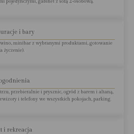
mi pojedynczymi, gabinet z sofą 2-osobową.
uracje i bary
 wino, minibar z wybranymi produktami, gotowanie
a życzenie).
ogodnienia
zu, przebieralnie i prysznic, ogród z barem i altaną,
lewizory i telefony we wszystkich pokojach, parking.
t i rekreacja