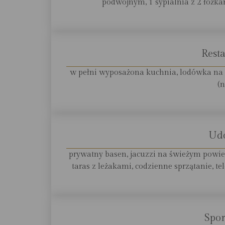
podwójnym, 1 sypialnia z 2 łóżka
Resta
w pełni wyposażona kuchnia, lodówka na
(n
Ud
prywatny basen, jacuzzi na świeżym powietr
taras z leżakami, codzienne sprzątanie, te
Spor