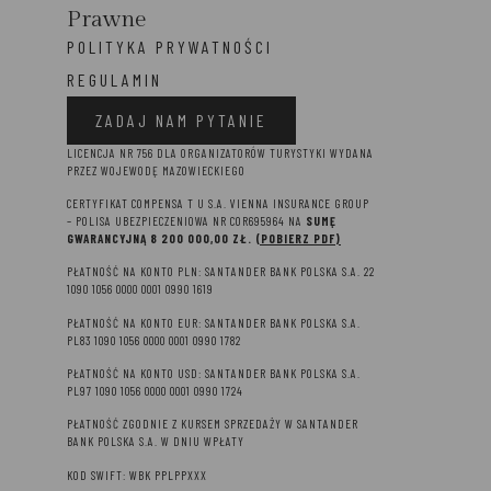
Prawne
POLITYKA PRYWATNOŚCI
REGULAMIN
ZADAJ NAM PYTANIE
LICENCJA NR 756 DLA ORGANIZATORÓW TURYSTYKI WYDANA
PRZEZ WOJEWODĘ MAZOWIECKIEGO
CERTYFIKAT COMPENSA T U S.A. VIENNA INSURANCE GROUP
– P
OLISA UBEZPIECZENIOWA NR COR695964 NA
SUMĘ
GWARANCYJNĄ 8 2
00 000,00 ZŁ.
(POBIERZ PDF)
PŁATNOŚĆ NA KONTO PLN: SANTANDER BANK POLSKA S.A. 22
1090 1056 0000 0001 0990 1619
PŁATNOŚĆ NA KONTO EUR: SANTANDER BANK POLSKA S.A.
PL83 1090 1056 0000 0001 0990 1782
PŁATNOŚĆ NA KONTO USD: SANTANDER BANK POLSKA S.A.
PL97 1090 1056 0000 0001 0990 1724
PŁATNOŚĆ ZGODNIE Z KURSEM SPRZEDAŻY W SANTANDER
BANK POLSKA S.A. W DNIU WPŁATY
KOD SWIFT: WBK PPLPPXXX