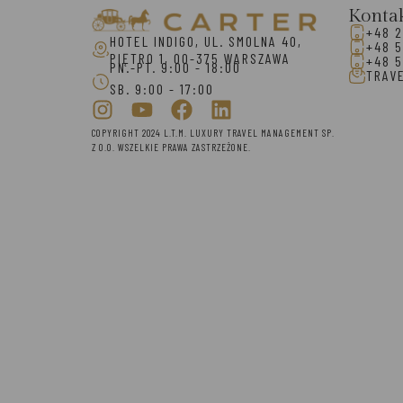
Konta
+48 2
HOTEL INDIGO, UL. SMOLNA 40,
+48 5
PIĘTRO 1, 00-375 WARSZAWA
+48 5
PN.-PT. 9:00 - 18:00
TRAV
SB. 9:00 - 17:00
COPYRIGHT 2024 L.T.M. LUXURY TRAVEL MANAGEMENT SP.
Z O.O. WSZELKIE PRAWA ZASTRZEŻONE.