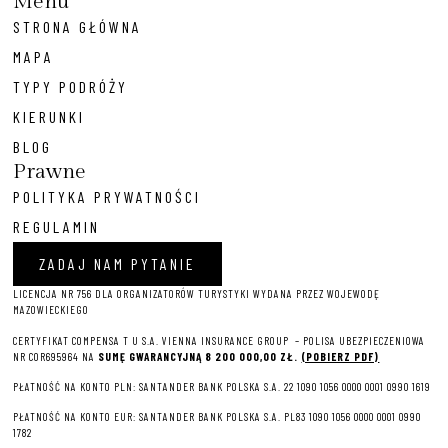
Menu
STRONA GŁÓWNA
MAPA
TYPY PODRÓŻY
KIERUNKI
BLOG
Prawne
POLITYKA PRYWATNOŚCI
REGULAMIN
ZADAJ NAM PYTANIE
LICENCJA NR 756 DLA ORGANIZATORÓW TURYSTYKI WYDANA PRZEZ WOJEWODĘ
MAZOWIECKIEGO
CERTYFIKAT COMPENSA T U S.A. VIENNA INSURANCE GROUP – P
OLISA UBEZPIECZENIOWA
NR COR695964 NA
SUMĘ GWARANCYJNĄ 8 2
00 000,00 ZŁ.
(POBIERZ PDF)
PŁATNOŚĆ NA KONTO PLN: SANTANDER BANK POLSKA S.A. 22 1090 1056 0000 0001 0990 1619
PŁATNOŚĆ NA KONTO EUR: SANTANDER BANK POLSKA S.A. PL83 1090 1056 0000 0001 0990
1782