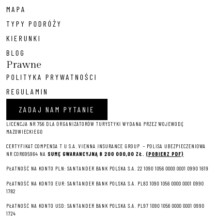
MAPA
TYPY PODRÓŻY
KIERUNKI
BLOG
Prawne
POLITYKA PRYWATNOŚCI
REGULAMIN
ZADAJ NAM PYTANIE
LICENCJA NR 756 DLA ORGANIZATORÓW TURYSTYKI WYDANA PRZEZ WOJEWODĘ
MAZOWIECKIEGO
CERTYFIKAT COMPENSA T U S.A. VIENNA INSURANCE GROUP – P
OLISA UBEZPIECZENIOWA
NR COR695964 NA
SUMĘ GWARANCYJNĄ 8 2
00 000,00 ZŁ.
(POBIERZ PDF)
PŁATNOŚĆ NA KONTO PLN: SANTANDER BANK POLSKA S.A. 22 1090 1056 0000 0001 0990 1619
PŁATNOŚĆ NA KONTO EUR: SANTANDER BANK POLSKA S.A. PL83 1090 1056 0000 0001 0990
1782
PŁATNOŚĆ NA KONTO USD: SANTANDER BANK POLSKA S.A. PL97 1090 1056 0000 0001 0990
1724