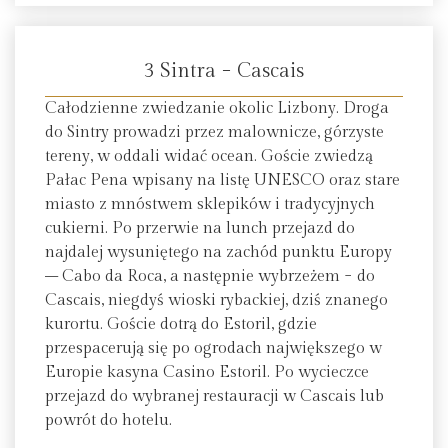
3 Sintra − Cascais
Całodzienne zwiedzanie okolic Lizbony. Droga
do Sintry prowadzi przez malownicze, górzyste
tereny, w oddali widać ocean. Goście zwiedzą
Pałac Pena wpisany na listę UNESCO oraz stare
miasto z mnóstwem sklepików i tradycyjnych
cukierni. Po przerwie na lunch przejazd do
najdalej wysuniętego na zachód punktu Europy
– Cabo da Roca, a następnie wybrzeżem − do
Cascais, niegdyś wioski rybackiej, dziś znanego
kurortu. Goście dotrą do Estoril, gdzie
przespacerują się po ogrodach największego w
Europie kasyna Casino Estoril. Po wycieczce
przejazd do wybranej restauracji w Cascais lub
powrót do hotelu.