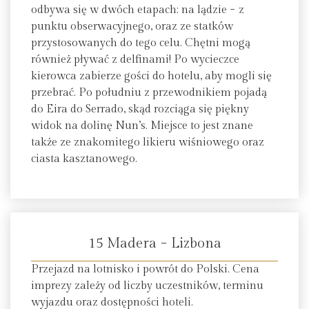
odbywa się w dwóch etapach: na lądzie − z
punktu obserwacyjnego, oraz ze statków
przystosowanych do tego celu. Chętni mogą
również pływać z delfinami! Po wycieczce
kierowca zabierze gości do hotelu, aby mogli się
przebrać. Po południu z przewodnikiem pojadą
do Eira do Serrado, skąd rozciąga się piękny
widok na dolinę Nun’s. Miejsce to jest znane
także ze znakomitego likieru wiśniowego oraz
ciasta kasztanowego.
15 Madera − Lizbona
Przejazd na lotnisko i powrót do Polski. Cena
imprezy zależy od liczby uczestników, terminu
wyjazdu oraz dostępności hoteli.