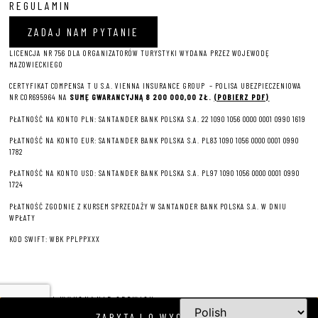
REGULAMIN
ZADAJ NAM PYTANIE
LICENCJA NR 756 DLA ORGANIZATORÓW TURYSTYKI WYDANA PRZEZ WOJEWODĘ
MAZOWIECKIEGO
CERTYFIKAT COMPENSA T U S.A. VIENNA INSURANCE GROUP – P
OLISA UBEZPIECZENIOWA
NR COR695964 NA
SUMĘ GWARANCYJNĄ 8 2
00 000,00 ZŁ.
(POBIERZ PDF)
PŁATNOŚĆ NA KONTO PLN: SANTANDER BANK POLSKA S.A. 22 1090 1056 0000 0001 0990 1619
PŁATNOŚĆ NA KONTO EUR: SANTANDER BANK POLSKA S.A. PL83 1090 1056 0000 0001 0990
1782
PŁATNOŚĆ NA KONTO USD: SANTANDER BANK POLSKA S.A. PL97 1090 1056 0000 0001 0990
1724
PŁATNOŚĆ ZGODNIE Z KURSEM SPRZEDAŻY W SANTANDER BANK POLSKA S.A. W DNIU
WPŁATY
KOD SWIFT: WBK PPLPPXXX
PROJEKT I WYKONANIE SERWISU
ZAPYTAJ O WYCIECZKĘ