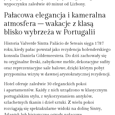
wypoczynku zaledwie 40 minut od Lizbony.
Pałacowa elegancja i kameralna
atmosfera – wakacje z klasą
blisko wybrzeża w Portugalii
Historia Valverde Sintra Palácio de Seteais sięga 1787
roku, kiedy pałac powstał jako rezydencja holenderskiego
konsula Daniela Gildemeestera. Do dziś zachowały się
tu oryginalne freski, zabytkowe meble, dekoracyjne sufity
oraz reprezentacyjne sale balowe, dzięki którym pobyt
przypomina wizytę w dawnej arystokratycznej rezydencji.
Hotel oferuje zaledwie 30 eleganckich pokoi
i apartamentów. Każdy z nich urządzono w klasycznym
portugalskim stylu, z wykorzystaniem antyków,
szlachetnych tkanin i dzieł sztuki. Z wielu pokoi
rozciągają się spektakularne widoki na dolinę Sintry,
Atlantyk lub historyczne ogrody pałacowe.