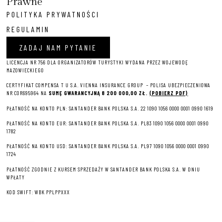
Prawne
POLITYKA PRYWATNOŚCI
REGULAMIN
ZADAJ NAM PYTANIE
LICENCJA NR 756 DLA ORGANIZATORÓW TURYSTYKI WYDANA PRZEZ WOJEWODĘ
MAZOWIECKIEGO
CERTYFIKAT COMPENSA T U S.A. VIENNA INSURANCE GROUP – P
OLISA UBEZPIECZENIOWA
NR COR695964 NA
SUMĘ GWARANCYJNĄ 8 2
00 000,00 ZŁ.
(POBIERZ PDF)
PŁATNOŚĆ NA KONTO PLN: SANTANDER BANK POLSKA S.A. 22 1090 1056 0000 0001 0990 1619
PŁATNOŚĆ NA KONTO EUR: SANTANDER BANK POLSKA S.A. PL83 1090 1056 0000 0001 0990
1782
PŁATNOŚĆ NA KONTO USD: SANTANDER BANK POLSKA S.A. PL97 1090 1056 0000 0001 0990
1724
PŁATNOŚĆ ZGODNIE Z KURSEM SPRZEDAŻY W SANTANDER BANK POLSKA S.A. W DNIU
WPŁATY
KOD SWIFT: WBK PPLPPXXX