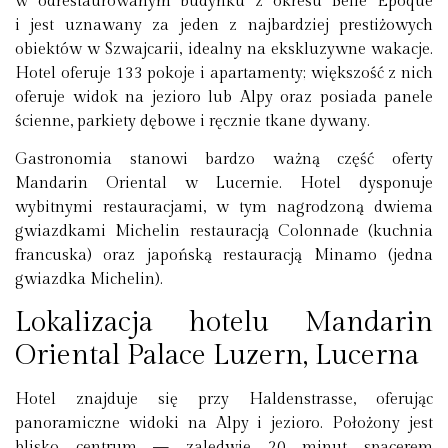
w odrestaurowanym budynku z okresu Belle Époque
i jest uznawany za jeden z najbardziej prestiżowych
obiektów w Szwajcarii, idealny na ekskluzywne wakacje.
Hotel oferuje 133 pokoje i apartamenty; większość z nich
oferuje widok na jezioro lub Alpy oraz posiada panele
ścienne, parkiety dębowe i ręcznie tkane dywany.
Gastronomia stanowi bardzo ważną część oferty
Mandarin Oriental w Lucernie. Hotel dysponuje
wybitnymi restauracjami, w tym nagrodzoną dwiema
gwiazdkami Michelin restauracją Colonnade (kuchnia
francuska) oraz japońską restauracją Minamo (jedna
gwiazdka Michelin).
Lokalizacja hotelu Mandarin
Oriental Palace Luzern, Lucerna
Hotel znajduje się przy Haldenstrasse, oferując
panoramiczne widoki na Alpy i jezioro. Położony jest
blisko centrum — zaledwie 20 minut spacerem