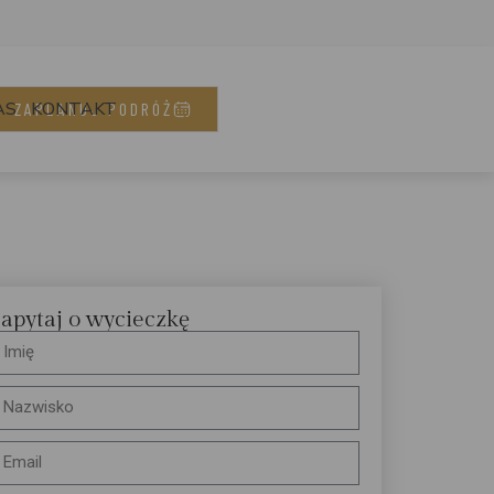
AS
KONTAKT
ZAPLANUJ PODRÓŻ
apytaj o wycieczkę