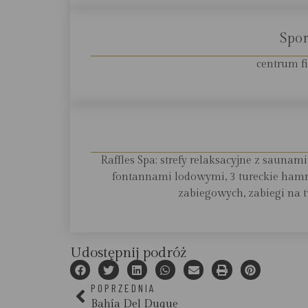
Spor
centrum fit
Raffles Spa: strefy relaksacyjne z saunam
fontannami lodowymi, 3 tureckie hamm
zabiegowych, zabiegi na tw
Udostępnij podróż
POPRZEDNIA
Bahía Del Duque