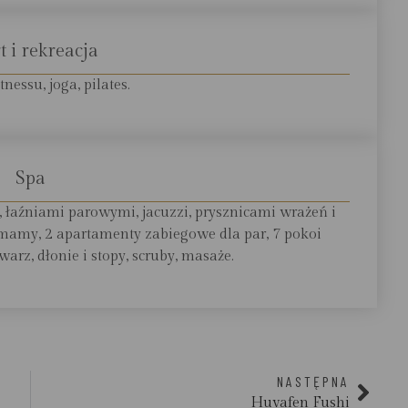
t i rekreacja
nessu, joga, pilates.
Spa
i, łaźniami parowymi, jacuzzi, prysznicami wrażeń i
amy, 2 apartamenty zabiegowe dla par, 7 pokoi
arz, dłonie i stopy, scruby, masaże.
NASTĘPNA
Huvafen Fushi