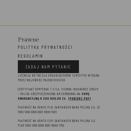
Prawne
POLITYKA PRYWATNOŚCI
REGULAMIN
ZADAJ NAM PYTANIE
LICENCJA NR 756 DLA ORGANIZATORÓW TURYSTYKI WYDANA
PRZEZ WOJEWODĘ MAZOWIECKIEGO
CERTYFIKAT COMPENSA T U S.A. VIENNA INSURANCE GROUP
– P
OLISA UBEZPIECZENIOWA NR COR695964 NA
SUMĘ
GWARANCYJNĄ 8 2
00 000,00 ZŁ.
(POBIERZ PDF)
PŁATNOŚĆ NA KONTO PLN: SANTANDER BANK POLSKA S.A. 22
1090 1056 0000 0001 0990 1619
PŁATNOŚĆ NA KONTO EUR: SANTANDER BANK POLSKA S.A.
PL83 1090 1056 0000 0001 0990 1782