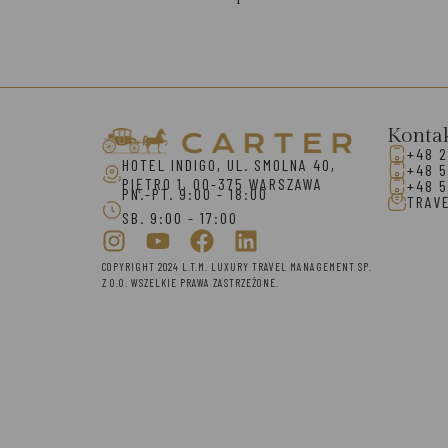
Konta
+48 2
HOTEL INDIGO, UL. SMOLNA 40,
+48 5
PIĘTRO 1, 00-375 WARSZAWA
+48 5
PN.-PT. 9:00 - 18:00
TRAV
SB. 9:00 - 17:00
COPYRIGHT 2024 L.T.M. LUXURY TRAVEL MANAGEMENT SP.
Z O.O. WSZELKIE PRAWA ZASTRZEŻONE.