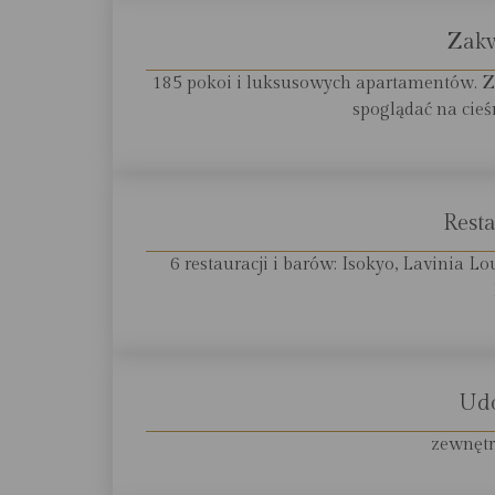
Zak
185 pokoi i luksusowych apartamentów. Z
spoglądać na cie
Resta
6 restauracji i barów: Isokyo, Lavinia Lo
Ud
zewnętr