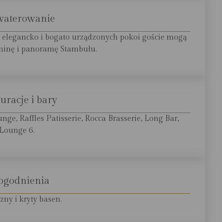
Open link in new window
waterowanie
 elegancko i bogato urządzonych pokoi goście mogą
śninę i panoramę Stambułu.
uracje i bary
unge, Raffles Patisserie, Rocca Brasserie, Long Bar,
Lounge 6.
ogodnienia
zny i kryty basen.