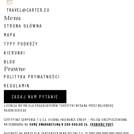
TRAVEL@CARTER.EU
Menu
STRONA GŁÓWNA
MAPA
TYPY PODRÓŻY
KIERUNKI
BLOG
Prawne
POLITYKA PRYWATNOŚCI
REGULAMIN
ZADAJ NAM PYTANIE
LICENCJA NR 756 DLA ORGANIZATORÓW TURYSTYKI WYDANA PRZEZ WOJEWODĘ
MAZOWIECKIEGO
CERTYFIKAT COMPENSA T U S.A. VIENNA INSURANCE GROUP – P
OLISA UBEZPIECZENIOWA
NR COR695964 NA
SUMĘ GWARANCYJNĄ 8 2
00 000,00 ZŁ.
(POBIERZ PDF)
PŁATNOŚĆ NA KONTO PLN: SANTANDER BANK POLSKA S.A. 22 1090 1056 0000 0001 0990 1619