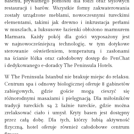
basenu, prywatnego pomostu dla łodzi oraz stylowych
restauracji i barów. Wszystkie formy zakwaterowania
zostały urządzone meblami, nowoczesnymi tureckimi
elementami, takimi jak drewno i inkrustacja perłami
w muszlach, a luksusowe łazienki obłożono marmurem
Marmara. Każdy pokój dla gości wyposażony jest
w najnowocześniejszą technologię, w tym dotykowe
sterowanie oświetleniem, temperaturą i zasłonami
na ścianie łóżka oraz całodobowy dostęp do PenChat
i dedykowanego e-doradcy The Peninsula Hotels.
W The Peninsula Istanbul nie brakuje miejsc do relaksu.
Centrum spa i odnowy biologicznej oferuje 8 gabinetów
zabiegowych, gdzie goście mogą cieszyć się
różnorodnymi masażami i pielęgnacją. Dla miłośników
tradycji tureckich są 2 łaźnie tureckie, gdzie można
zrelaksować ciało i umysł. Kryty basen jest dostępny
przez całą dobę. Dla tych, którzy lubią aktywność
fizyczną, hotel oferuje również całodobowe centrum