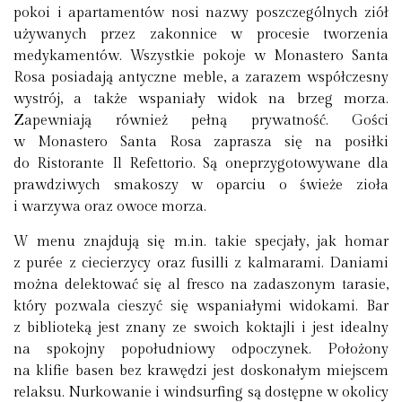
pokoi i apartamentów nosi nazwy poszczególnych ziół
używanych przez zakonnice w procesie tworzenia
medykamentów. Wszystkie pokoje w Monastero Santa
Rosa posiadają antyczne meble, a zarazem współczesny
wystrój, a także wspaniały widok na brzeg morza.
Zapewniają również pełną prywatność. Gości
w Monastero Santa Rosa zaprasza się na posiłki
do Ristorante Il Refettorio. Są oneprzygotowywane dla
prawdziwych smakoszy w oparciu o świeże zioła
i warzywa oraz owoce morza.
W menu znajdują się m.in. takie specjały, jak homar
z purée z ciecierzycy oraz fusilli z kalmarami. Daniami
można delektować się al fresco na zadaszonym tarasie,
który pozwala cieszyć się wspaniałymi widokami. Bar
z biblioteką jest znany ze swoich koktajli i jest idealny
na spokojny popołudniowy odpoczynek. Położony
na klifie basen bez krawędzi jest doskonałym miejscem
relaksu. Nurkowanie i windsurfing są dostępne w okolicy