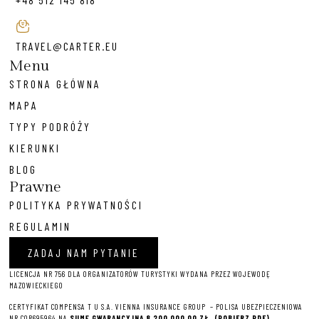
TRAVEL@CARTER.EU
Menu
STRONA GŁÓWNA
MAPA
TYPY PODRÓŻY
KIERUNKI
BLOG
Prawne
POLITYKA PRYWATNOŚCI
REGULAMIN
ZADAJ NAM PYTANIE
LICENCJA NR 756 DLA ORGANIZATORÓW TURYSTYKI WYDANA PRZEZ WOJEWODĘ
MAZOWIECKIEGO
CERTYFIKAT COMPENSA T U S.A. VIENNA INSURANCE GROUP – P
OLISA UBEZPIECZENIOWA
NR COR695964 NA
SUMĘ GWARANCYJNĄ 8 2
00 000,00 ZŁ.
(POBIERZ PDF)