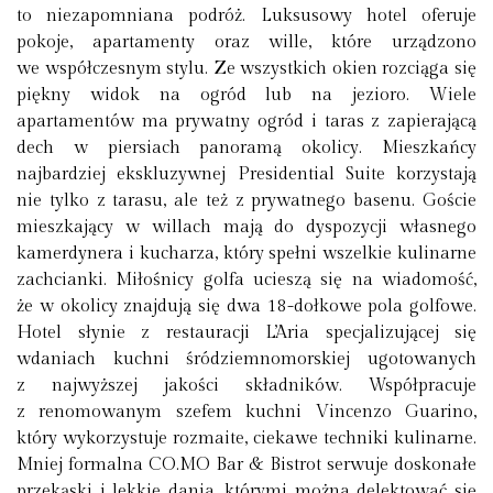
to niezapomniana podróż. Luksusowy hotel oferuje
pokoje, apartamenty oraz wille, które urządzono
we współczesnym stylu. Ze wszystkich okien rozciąga się
piękny widok na ogród lub na jezioro. Wiele
apartamentów ma prywatny ogród i taras z zapierającą
dech w piersiach panoramą okolicy. Mieszkańcy
najbardziej ekskluzywnej Presidential Suite korzystają
nie tylko z tarasu, ale też z prywatnego basenu. Goście
mieszkający w willach mają do dyspozycji własnego
kamerdynera i kucharza, który spełni wszelkie kulinarne
zachcianki. Miłośnicy golfa ucieszą się na wiadomość,
że w okolicy znajdują się dwa 18-dołkowe pola golfowe.
Hotel słynie z restauracji L’Aria specjalizującej się
wdaniach kuchni śródziemnomorskiej ugotowanych
z najwyższej jakości składników. Współpracuje
z renomowanym szefem kuchni Vincenzo Guarino,
który wykorzystuje rozmaite, ciekawe techniki kulinarne.
Mniej formalna CO.MO Bar & Bistrot serwuje doskonałe
przekąski i lekkie dania, którymi można delektować się