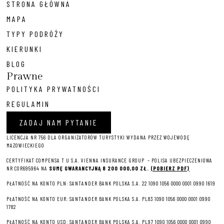
STRONA GŁÓWNA
MAPA
TYPY PODRÓŻY
KIERUNKI
BLOG
Prawne
POLITYKA PRYWATNOŚCI
REGULAMIN
ZADAJ NAM PYTANIE
LICENCJA NR 756 DLA ORGANIZATORÓW TURYSTYKI WYDANA PRZEZ WOJEWODĘ
MAZOWIECKIEGO
CERTYFIKAT COMPENSA T U S.A. VIENNA INSURANCE GROUP – P
OLISA UBEZPIECZENIOWA
NR COR695964 NA
SUMĘ GWARANCYJNĄ 8 2
00 000,00 ZŁ.
(POBIERZ PDF)
PŁATNOŚĆ NA KONTO PLN: SANTANDER BANK POLSKA S.A. 22 1090 1056 0000 0001 0990 1619
PŁATNOŚĆ NA KONTO EUR: SANTANDER BANK POLSKA S.A. PL83 1090 1056 0000 0001 0990
1782
PŁATNOŚĆ NA KONTO USD: SANTANDER BANK POLSKA S.A. PL97 1090 1056 0000 0001 0990