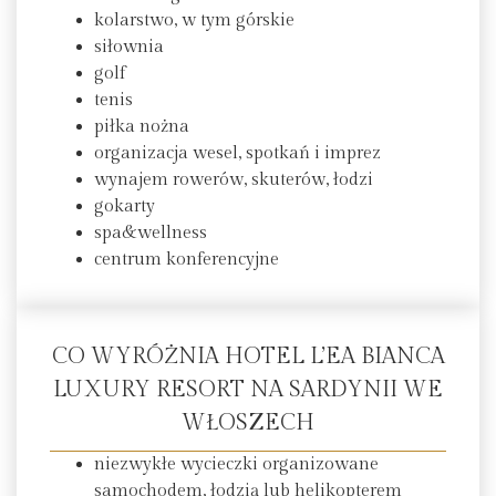
kolarstwo, w tym górskie
siłownia
golf
tenis
piłka nożna
organizacja wesel, spotkań i imprez
wynajem rowerów, skuterów, łodzi
gokarty
spa&wellness
centrum konferencyjne
CO WYRÓŻNIA HOTEL L’EA BIANCA
LUXURY RESORT NA SARDYNII WE
WŁOSZECH
niezwykłe wycieczki organizowane
samochodem, łodzią lub helikopterem