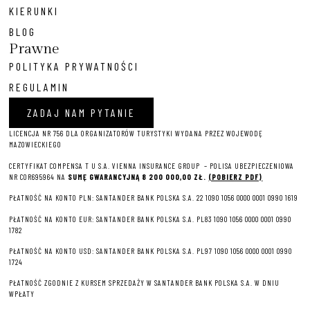
KIERUNKI
BLOG
Prawne
POLITYKA PRYWATNOŚCI
REGULAMIN
ZADAJ NAM PYTANIE
LICENCJA NR 756 DLA ORGANIZATORÓW TURYSTYKI WYDANA PRZEZ WOJEWODĘ
MAZOWIECKIEGO
CERTYFIKAT COMPENSA T U S.A. VIENNA INSURANCE GROUP – P
OLISA UBEZPIECZENIOWA
NR COR695964 NA
SUMĘ GWARANCYJNĄ 8 2
00 000,00 ZŁ.
(POBIERZ PDF)
PŁATNOŚĆ NA KONTO PLN: SANTANDER BANK POLSKA S.A. 22 1090 1056 0000 0001 0990 1619
PŁATNOŚĆ NA KONTO EUR: SANTANDER BANK POLSKA S.A. PL83 1090 1056 0000 0001 0990
1782
PŁATNOŚĆ NA KONTO USD: SANTANDER BANK POLSKA S.A. PL97 1090 1056 0000 0001 0990
1724
PŁATNOŚĆ ZGODNIE Z KURSEM SPRZEDAŻY W SANTANDER BANK POLSKA S.A. W DNIU
WPŁATY