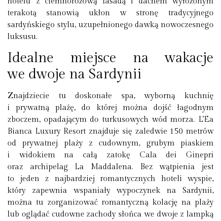
hotelu z ciemnoróżową fasadą i dachem wyłożonym
terakotą stanowią ukłon w stronę tradycyjnego
sardyńskiego stylu, uzupełnionego dawką nowoczesnego
luksusu.
Idealne miejsce na wakacje
we dwoje na Sardynii
Znajdziecie tu doskonałe spa, wyborną kuchnię
i prywatną plażę, do której można dojść łagodnym
zboczem, opadającym do turkusowych wód morza. L’Ea
Bianca Luxury Resort znajduje się zaledwie 150 metrów
od prywatnej plaży z cudownym, grubym piaskiem
i widokiem na całą zatokę Cala dei Ginepri
oraz archipelag La Maddalena. Bez wątpienia jest
to jeden z najbardziej romantycznych hoteli wyspie,
który zapewnia wspaniały wypoczynek na Sardynii,
można tu zorganizować romantyczną kolację na plaży
lub oglądać cudowne zachody słońca we dwoje z lampką