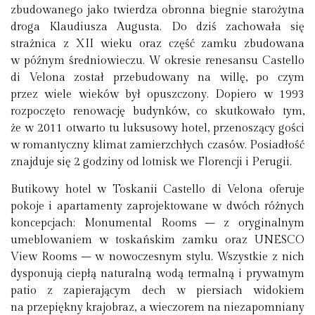
zbudowanego jako twierdza obronna biegnie starożytna
droga Klaudiusza Augusta. Do dziś zachowała się
strażnica z XII wieku oraz część zamku zbudowana
w późnym średniowieczu. W okresie renesansu Castello
di Velona został przebudowany na willę, po czym
przez wiele wieków był opuszczony. Dopiero w 1993
rozpoczęto renowację budynków, co skutkowało tym,
że w 2011 otwarto tu luksusowy hotel, przenoszący gości
w romantyczny klimat zamierzchłych czasów. Posiadłość
znajduje się 2 godziny od lotnisk we Florencji i Perugii.
Butikowy hotel w Toskanii Castello di Velona oferuje
pokoje i apartamenty zaprojektowane w dwóch różnych
koncepcjach: Monumental Rooms – z oryginalnym
umeblowaniem w toskańskim zamku oraz UNESCO
View Rooms – w nowoczesnym stylu. Wszystkie z nich
dysponują ciepłą naturalną wodą termalną i prywatnym
patio z zapierającym dech w piersiach widokiem
na przepiękny krajobraz, a wieczorem na niezapomniany