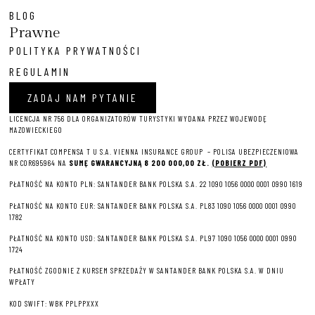
BLOG
Prawne
POLITYKA PRYWATNOŚCI
REGULAMIN
ZADAJ NAM PYTANIE
LICENCJA NR 756 DLA ORGANIZATORÓW TURYSTYKI WYDANA PRZEZ WOJEWODĘ
MAZOWIECKIEGO
CERTYFIKAT COMPENSA T U S.A. VIENNA INSURANCE GROUP – P
OLISA UBEZPIECZENIOWA
NR COR695964 NA
SUMĘ GWARANCYJNĄ 8 2
00 000,00 ZŁ.
(POBIERZ PDF)
PŁATNOŚĆ NA KONTO PLN: SANTANDER BANK POLSKA S.A. 22 1090 1056 0000 0001 0990 1619
PŁATNOŚĆ NA KONTO EUR: SANTANDER BANK POLSKA S.A. PL83 1090 1056 0000 0001 0990
1782
PŁATNOŚĆ NA KONTO USD: SANTANDER BANK POLSKA S.A. PL97 1090 1056 0000 0001 0990
1724
PŁATNOŚĆ ZGODNIE Z KURSEM SPRZEDAŻY W SANTANDER BANK POLSKA S.A. W DNIU
WPŁATY
KOD SWIFT: WBK PPLPPXXX