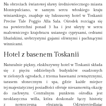
Na obrzeżach światowej sławy średniowiecznego miasta
Montepulciano, w samym sercu włoskiego kraju
winiarskiego, znajduje się luksusowy hotel w Toskanii
Precise Tale Poggio Alla Sala. Ośrodek rozciąga się
na powierzchni ponad 3 ha i jest ukryty w sercu
malowniczego krajobrazu usianego cyprysami, cedrami
libańskimi, srebrzystymi gajami oliwnymi i pachnącymi
winnicami.
Hotel z basenem Toskanii
Naturalnie piękny, ekskluzywny hotel w Toskanii składa
się z pięciu oddzielnych budynków osadzonych
w zielonych ogrodach, z trzema basenami zewnętrznymi,
tarasem słonecznym i spa, gdzie każde miejsce
tej majestatycznej posiadłości oferuje niesamowitą okazję
do zachwytu. Centralnym punktem ośrodka jest
neoklasyczna willa, która doskonale łączy historię
z nowoczesną elegancją. Odzwierciedlając