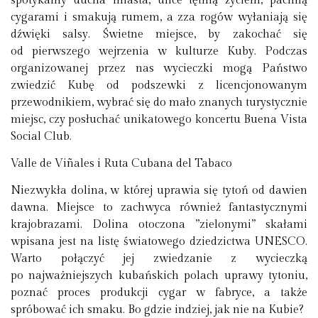
spotykamy ducha miasta, ulice tętnią życiem, pachną
cygarami i smakują rumem, a zza rogów wyłaniają się
dźwięki salsy. Świetne miejsce, by zakochać się
od pierwszego wejrzenia w kulturze Kuby. Podczas
organizowanej przez nas wycieczki mogą Państwo
zwiedzić Kubę od podszewki z licencjonowanym
przewodnikiem, wybrać się do mało znanych turystycznie
miejsc, czy posłuchać unikatowego koncertu Buena Vista
Social Club.
Valle de Viñales i Ruta Cubana del Tabaco
Niezwykła dolina, w której uprawia się tytoń od dawien
dawna. Miejsce to zachwyca również fantastycznymi
krajobrazami. Dolina otoczona ”zielonymi” skałami
wpisana jest na listę światowego dziedzictwa UNESCO.
Warto połączyć jej zwiedzanie z wycieczką
po najważniejszych kubańskich polach uprawy tytoniu,
poznać proces produkcji cygar w fabryce, a także
spróbować ich smaku. Bo gdzie indziej, jak nie na Kubie?