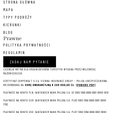
STRONA GŁÓWNA
MAPA
TYPY PODRÓŻY
KIERUNKI
BLOG
Prawne
POLITYKA PRYWATNOŚCI
REGULAMIN
ZADAJ NAM PYTANIE
LICENCJA NR 756 DLA ORGANIZATORÓW TURYSTYKI WYDANA PRZEZ WOJEWODĘ
MAZOWIECKIEGO
CERTYFIKAT COMPENSA T U S.A. VIENNA INSURANCE GROUP – P
OLISA UBEZPIECZENIOWA
NR COR695964 NA
SUMĘ GWARANCYJNĄ 8 2
00 000,00 ZŁ.
(POBIERZ PDF)
PŁATNOŚĆ NA KONTO PLN: SANTANDER BANK POLSKA S.A. 22 1090 1056 0000 0001 0990 1619
PŁATNOŚĆ NA KONTO EUR: SANTANDER BANK POLSKA S.A. PL83 1090 1056 0000 0001 0990
1782
PŁATNOŚĆ NA KONTO USD: SANTANDER BANK POLSKA S.A. PL97 1090 1056 0000 0001 0990