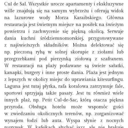
Cul de Sal. Wszystkie urocze apartamenty i ekskluzywne
wille znajdują się na samym wybrzeżu i oferują widok
na lazurowe wody Morza Karaibskiego. Główna
restauracja jest świetnym miejsce na posiłek na świeżym
powietrzu i zachwycenie się piękną okolicą. Serwuje
dania kuchni śródziemnomorskiej, przygotowywane
z najświeższych składników. Można delektować się
np. pieczoną rybą w solnej skorupie z ziołami lub
przegrzebkami pod pierzynką ziołową z szafranem.
W restauracji na plaży podawane są świeże sałatki,
kanapki, burgery i inne proste dania. Plaża jest jednym
z lepszych w okolicy miejsc do uprawiania kitesurfingu.
Laguna jest tutaj płytka, rafa koralowa zatrzymuje fale,
sportowi sprzyjają także pasaty. Jest tu również wiele
innych plaż, np. Petit Cul-de-Sac, którą otacza piękna
przyroda. Obsługa hotelu może wspomóc gości
w zwiedzaniu okolicznych terenów, np. zorganizować
wynajem łodzi lub auta. Wyspa słynie z nocnych
rozrywek. W kafejkach słychać jazz, ale nie brakuje