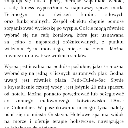
znajdują się blisko plaży, oferując wspaniałe widoki,
a salę fitness wyposażono w najnowszy sprzęt marki
Technogym do ćwiczeń kardio, siłowych
oraz funkcjonalnych. Zespół obiektu chętnie pomoże
zorganizować wycieczkę po wyspie. Goście mogą również
wybrać się na rafę koralową, która jest uznawana
za jedno z najbardziej zróżnicowanych, z punktu
widzenia życia morskiego, miejsc na ziemi. Można
również nurkować we wrakach statków.
Wyspa jest idealna na podróże poślubne, jako że można
wybrać się na jedną z licznych ustronnych plaż. Godna
uwagi jest również plaża Petit-Cul-de-Sac. Słynie
z krystalicznie czystej wody i jest jedynie 20 min spaceru
od hotelu. Można ponadto powędrować lub pożeglować
do znanego, malowniczego kotwicowiska L’Anse
de Colombier. W poszukiwaniu nocnego życia należy
udać się do miasta Gustavia. Hotelowe spa ma widok
na morze i oferuje terapie holistyczne, nawiązujące