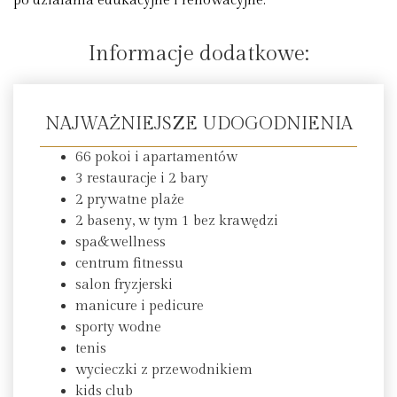
po działania edukacyjne i renowacyjne.
Informacje dodatkowe:
NAJWAŻNIEJSZE UDOGODNIENIA
66 pokoi i apartamentów
3 restauracje i 2 bary
2 prywatne plaże
2 baseny, w tym 1 bez krawędzi
spa&wellness
centrum fitnessu
salon fryzjerski
manicure i pedicure
sporty wodne
tenis
wycieczki z przewodnikiem
kids club