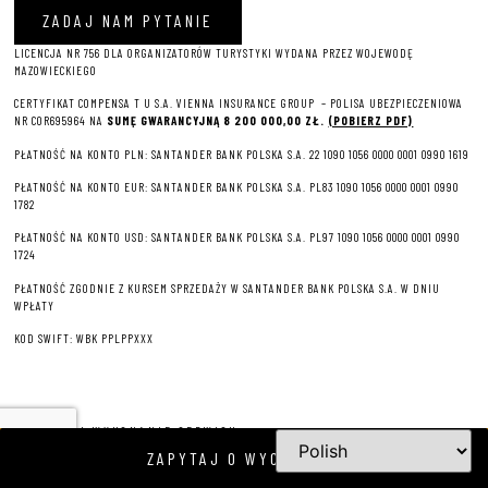
ZADAJ NAM PYTANIE
LICENCJA NR 756 DLA ORGANIZATORÓW TURYSTYKI WYDANA PRZEZ WOJEWODĘ
MAZOWIECKIEGO
CERTYFIKAT COMPENSA T U S.A. VIENNA INSURANCE GROUP – P
OLISA UBEZPIECZENIOWA
NR COR695964 NA
SUMĘ GWARANCYJNĄ 8 2
00 000,00 ZŁ.
(POBIERZ PDF)
PŁATNOŚĆ NA KONTO PLN: SANTANDER BANK POLSKA S.A. 22 1090 1056 0000 0001 0990 1619
PŁATNOŚĆ NA KONTO EUR: SANTANDER BANK POLSKA S.A. PL83 1090 1056 0000 0001 0990
1782
PŁATNOŚĆ NA KONTO USD: SANTANDER BANK POLSKA S.A. PL97 1090 1056 0000 0001 0990
1724
PŁATNOŚĆ ZGODNIE Z KURSEM SPRZEDAŻY W SANTANDER BANK POLSKA S.A. W DNIU
WPŁATY
KOD SWIFT: WBK PPLPPXXX
PROJEKT I WYKONANIE SERWISU
ZAPYTAJ O WYCIECZKĘ