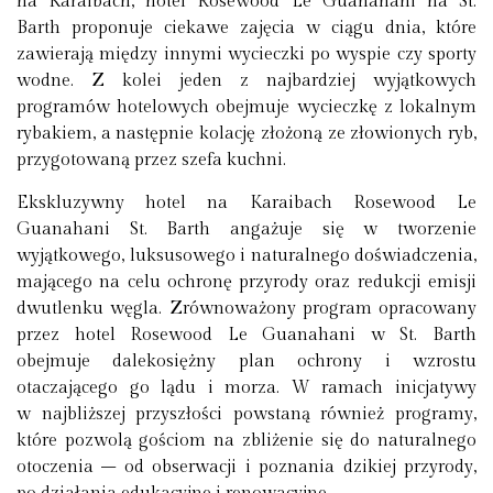
na Karaibach, hotel Rosewood Le Guanahani na St.
Barth proponuje ciekawe zajęcia w ciągu dnia, które
zawierają między innymi wycieczki po wyspie czy sporty
wodne. Z kolei jeden z najbardziej wyjątkowych
programów hotelowych obejmuje wycieczkę z lokalnym
rybakiem, a następnie kolację złożoną ze złowionych ryb,
przygotowaną przez szefa kuchni.
Ekskluzywny hotel na Karaibach Rosewood Le
Guanahani St. Barth angażuje się w tworzenie
wyjątkowego, luksusowego i naturalnego doświadczenia,
mającego na celu ochronę przyrody oraz redukcji emisji
dwutlenku węgla. Zrównoważony program opracowany
przez hotel Rosewood Le Guanahani w St. Barth
obejmuje dalekosiężny plan ochrony i wzrostu
otaczającego go lądu i morza. W ramach inicjatywy
w najbliższej przyszłości powstaną również programy,
które pozwolą gościom na zbliżenie się do naturalnego
otoczenia – od obserwacji i poznania dzikiej przyrody,