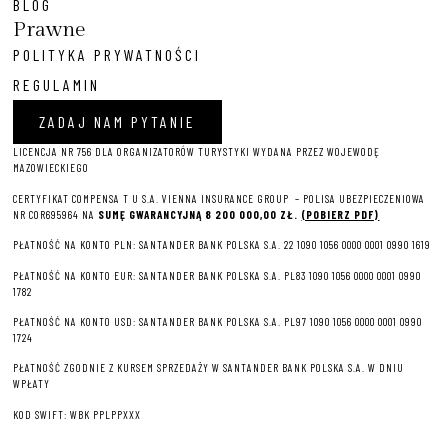
BLOG
Prawne
POLITYKA PRYWATNOŚCI
REGULAMIN
ZADAJ NAM PYTANIE
LICENCJA NR 756 DLA ORGANIZATORÓW TURYSTYKI WYDANA PRZEZ WOJEWODĘ
MAZOWIECKIEGO
CERTYFIKAT COMPENSA T U S.A. VIENNA INSURANCE GROUP – P
OLISA UBEZPIECZENIOWA
NR COR695964 NA
SUMĘ GWARANCYJNĄ 8 2
00 000,00 ZŁ.
(POBIERZ PDF)
PŁATNOŚĆ NA KONTO PLN: SANTANDER BANK POLSKA S.A. 22 1090 1056 0000 0001 0990 1619
PŁATNOŚĆ NA KONTO EUR: SANTANDER BANK POLSKA S.A. PL83 1090 1056 0000 0001 0990
1782
PŁATNOŚĆ NA KONTO USD: SANTANDER BANK POLSKA S.A. PL97 1090 1056 0000 0001 0990
1724
PŁATNOŚĆ ZGODNIE Z KURSEM SPRZEDAŻY W SANTANDER BANK POLSKA S.A. W DNIU
WPŁATY
KOD SWIFT: WBK PPLPPXXX