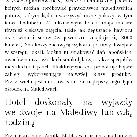
W środę organizowane są wieczorki tematyczne, podczas
których można spróbować prawdziwych malediwskich
potraw, którym będą towarzyszyć różne pokazy, w tym
tańca boduberu. W luksusowym hotelu mają miejsce
również ciekawe zajęcia, takie jak degustacje kawioru
oraz wina i serów (w piwniczce znajduje się 8000
butelek). Smakoszy zachwycą wyborne potrawy dostępne
w szeregu lokali. Można tu smakować dań japońskich,
owoców morza, włoskich smakołyków, a także specjałów
indyjskich i tajskich. Ekskluzywne spa proponuje kojące
zabiegi wykorzystujące najwyżej klasy produkty.
Przez wielu jest ono uważane za najlepszy tego typu
ośrodek na Malediwach.
Hotel doskonały na wyjazdy
we dwoje na Malediwy lub całą
rodziną
Przepiękny hotel Amilla Maldives to jeden z najbardziej