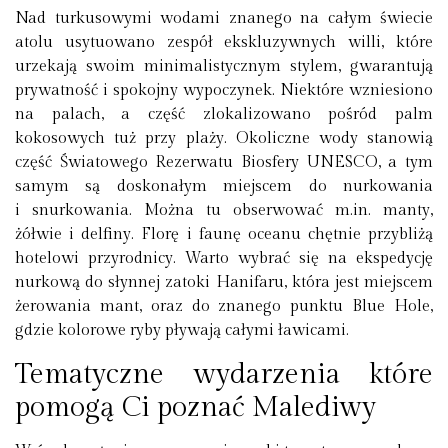
Nad turkusowymi wodami znanego na całym świecie
atolu usytuowano zespół ekskluzywnych willi, które
urzekają swoim minimalistycznym stylem, gwarantują
prywatność i spokojny wypoczynek. Niektóre wzniesiono
na palach, a część zlokalizowano pośród palm
kokosowych tuż przy plaży. Okoliczne wody stanowią
część Światowego Rezerwatu Biosfery UNESCO, a tym
samym są doskonałym miejscem do nurkowania
i snurkowania. Można tu obserwować m.in. manty,
żółwie i delfiny. Florę i faunę oceanu chętnie przybliżą
hotelowi przyrodnicy. Warto wybrać się na ekspedycję
nurkową do słynnej zatoki Hanifaru, która jest miejscem
żerowania mant, oraz do znanego punktu Blue Hole,
gdzie kolorowe ryby pływają całymi ławicami.
Tematyczne wydarzenia które
pomogą Ci poznać Malediwy