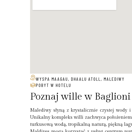
WYSPA MAAGAU, DHAALU ATOLL, MALEDIWY
POBYT W HOTELU
Poznaj wille w Baglioni
Malediwy słyną z krystalicznie czystej wody 
Unikalny kompleks willi zachwyca położeniem n
turkusową wodą, tropikalną naturą, piękną lag
Maldives mogą korzystać z usług centrum nur