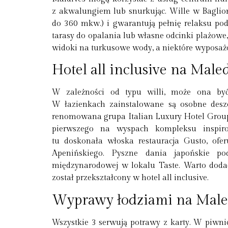
z akwalungiem lub snurkując. Wille w Baglion
do 360 mkw.) i gwarantują pełnię relaksu po
tarasy do opalania lub własne odcinki plażowe
widoki na turkusowe wody, a niektóre wyposaż
Hotel all inclusive na Mal
W zależności od typu willi, może ona by
W łazienkach zainstalowane są osobne des
renomowana grupa Italian Luxury Hotel Group B
pierwszego na wyspach kompleksu inspiro
tu doskonała włoska restauracja Gusto, ofe
Apenińskiego. Pyszne dania japońskie p
międzynarodowej w lokalu Taste. Warto doda
został przekształcony w hotel all inclusive.
Wyprawy łodziami na Mal
Wszystkie 3 serwują potrawy z karty. W piwni