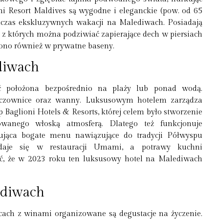
i Resort Maldives są wygodne i eleganckie (pow. od 65
dczas ekskluzywnych wakacji na Malediwach. Posiadają
, z których można podziwiać zapierające dech w piersiach
ono również w prywatne baseny.
ediwach
ć położona bezpośrednio na plaży lub ponad wodą.
zczownice oraz wanny. Luksusowym hotelem zarządza
aglioni Hotels & Resorts, której celem było stworzenie
wanego włoską atmosferą. Dlatego też funkcjonuje
rująca bogate menu nawiązujące do tradycji Półwyspu
odaje się w restauracji Umami, a potrawy kuchni
ć, że w 2023 roku ten luksusowy hotel na Malediwach
ediwach
cach z winami organizowane są degustacje na życzenie.