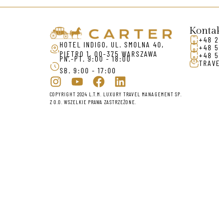
Konta
+48 2
HOTEL INDIGO, UL. SMOLNA 40,
+48 5
PIĘTRO 1, 00-375 WARSZAWA
+48 5
PN.-PT. 9:00 - 18:00
TRAV
SB. 9:00 - 17:00
COPYRIGHT 2024 L.T.M. LUXURY TRAVEL MANAGEMENT SP.
Z O.O. WSZELKIE PRAWA ZASTRZEŻONE.