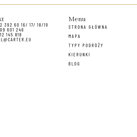
kt
Menu
2 392 60 16/ 17/ 18/19
STRONA GŁÓWNA
09 601 246
12 145 818
MAPA
EL@CARTER.EU
TYPY PODRÓŻY
KIERUNKI
BLOG