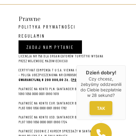
Prawne
POLITYKA PRYWATNOŚCI
REGULAMIN
ZADAJ NAM PYTANIE
LICENCJA NR 756 DLA ORGANIZATORÓW TURYSTYKI WYDANA
PRZEZ WOJEWODĘ MAZOWIECKIEGO
CERTYFIKAT COMPENSA T U S.A. VIENNA INSURANCE GROUP
Dzień dobry!
– P
OLISA UBEZPIECZENIOWA NR COR695964 NA
SUMĘ
Czy chcesz,
GWARANCYJNĄ 8 2
00 000,00 ZŁ.
(POBIERZ PDF)
żebyśmy oddzwonili
PŁATNOŚĆ NA KONTO PLN: SANTANDER BANK POLSKA S.A. 22
do Ciebie bezpłatnie
1090 1056 0000 0001 0990 1619
w
28
sekund?
PŁATNOŚĆ NA KONTO EUR: SANTANDER BANK POLSKA S.A.
TAK
PL83 1090 1056 0000 0001 0990 1782
PŁATNOŚĆ NA KONTO USD: SANTANDER BANK POLSKA S.A.
PL97 1090 1056 0000 0001 0990 1724
PŁATNOŚĆ ZGODNIE Z KURSEM SPRZEDAŻY W SANTANDER
BANK POLSKA S.A. W DNIU WPŁATY