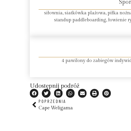
Spor
siłownia, siatkówka plażowa, piłka nożna
standup paddleboarding, łowienie r
4 pawilony do zabiegów indywid
Udostępnij podróż
POPRZEDNIA
Cape Weligama