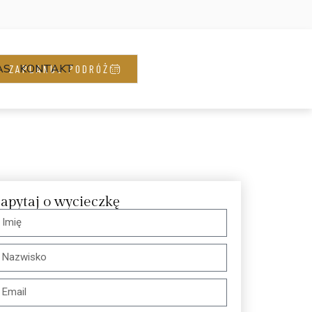
AS
KONTAKT
ZAPLANUJ PODRÓŻ
apytaj o wycieczkę