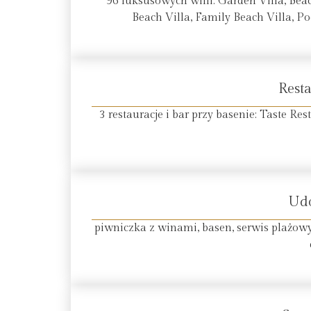
96 luksusowych willi: Garden Villa, Beac
Beach Villa, Family Beach Villa, Poo
Resta
3 restauracje i bar przy basenie: Taste R
Ud
piwniczka z winami, basen, serwis plażowy