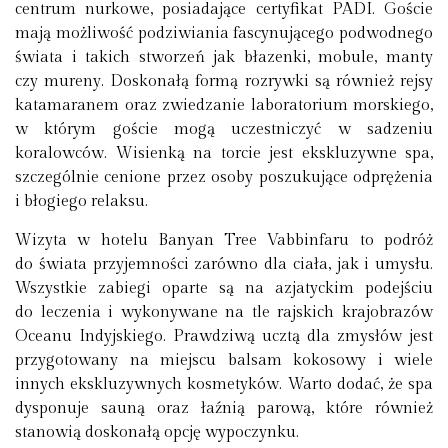
centrum nurkowe, posiadające certyfikat PADI. Goście
mają możliwość podziwiania fascynującego podwodnego
świata i takich stworzeń jak błazenki, mobule, manty
czy mureny. Doskonałą formą rozrywki są również rejsy
katamaranem oraz zwiedzanie laboratorium morskiego,
w którym goście mogą uczestniczyć w sadzeniu
koralowców. Wisienką na torcie jest ekskluzywne spa,
szczególnie cenione przez osoby poszukujące odprężenia
i błogiego relaksu.
Wizyta w hotelu Banyan Tree Vabbinfaru to podróż
do świata przyjemności zarówno dla ciała, jak i umysłu.
Wszystkie zabiegi oparte są na azjatyckim podejściu
do leczenia i wykonywane na tle rajskich krajobrazów
Oceanu Indyjskiego. Prawdziwą ucztą dla zmysłów jest
przygotowany na miejscu balsam kokosowy i wiele
innych ekskluzywnych kosmetyków. Warto dodać, że spa
dysponuje sauną oraz łaźnią parową, które również
stanowią doskonałą opcję wypoczynku.