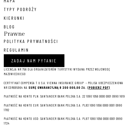
MAPA
TYPY PODRÓŻY
KIERUNKI
BLOG
Prawne
POLITYKA PRYWATNOŚCI
REGULAMIN
ZADAJ NAM PYTANIE
LICENCJA NR 756 DLA ORGANIZATORÓW TURYSTYKI WYDANA PRZEZ WOJEWODĘ
MAZOWIECKIEGO
CERTYFIKAT COMPENSA T U S.A. VIENNA INSURANCE GROUP – P
OLISA UBEZPIECZENIOWA
NR COR695964 NA
SUMĘ GWARANCYJNĄ 8 2
00 000,00 ZŁ.
(POBIERZ PDF)
PŁATNOŚĆ NA KONTO PLN: SANTANDER BANK POLSKA S.A. 22 1090 1056 0000 0001 0990 1619
PŁATNOŚĆ NA KONTO EUR: SANTANDER BANK POLSKA S.A. PL83 1090 1056 0000 0001 0990
1782
PŁATNOŚĆ NA KONTO USD: SANTANDER BANK POLSKA S.A. PL97 1090 1056 0000 0001 0990
1724