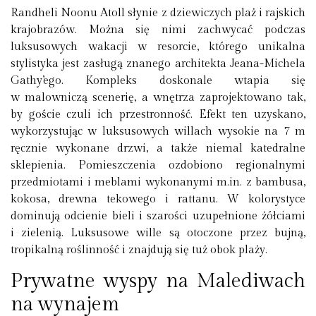
Randheli Noonu Atoll słynie z dziewiczych plaż i rajskich
krajobrazów. Można się nimi zachwycać podczas
luksusowych wakacji w resorcie, którego unikalna
stylistyka jest zasługą znanego architekta Jeana-Michela
Gathy’ego. Kompleks doskonale wtapia się
w malowniczą scenerię, a wnętrza zaprojektowano tak,
by goście czuli ich przestronność. Efekt ten uzyskano,
wykorzystując w luksusowych willach wysokie na 7 m
ręcznie wykonane drzwi, a także niemal katedralne
sklepienia. Pomieszczenia ozdobiono regionalnymi
przedmiotami i meblami wykonanymi m.in. z bambusa,
kokosa, drewna tekowego i rattanu. W kolorystyce
dominują odcienie bieli i szarości uzupełnione żółciami
i zielenią. Luksusowe wille są otoczone przez bujną,
tropikalną roślinność i znajdują się tuż obok plaży.
Prywatne wyspy na Malediwach
na wynajem