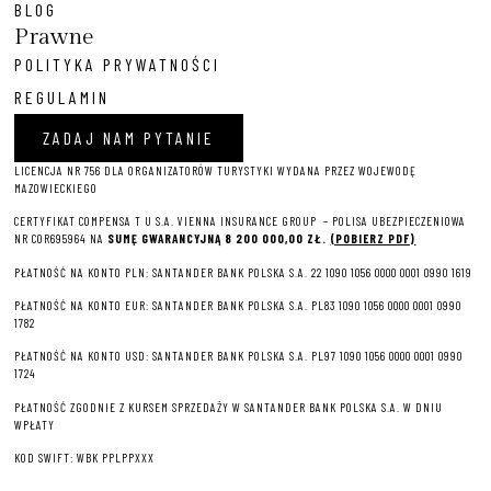
BLOG
Prawne
POLITYKA PRYWATNOŚCI
REGULAMIN
ZADAJ NAM PYTANIE
LICENCJA NR 756 DLA ORGANIZATORÓW TURYSTYKI WYDANA PRZEZ WOJEWODĘ
MAZOWIECKIEGO
CERTYFIKAT COMPENSA T U S.A. VIENNA INSURANCE GROUP – P
OLISA UBEZPIECZENIOWA
NR COR695964 NA
SUMĘ GWARANCYJNĄ 8 2
00 000,00 ZŁ.
(POBIERZ PDF)
PŁATNOŚĆ NA KONTO PLN: SANTANDER BANK POLSKA S.A. 22 1090 1056 0000 0001 0990 1619
PŁATNOŚĆ NA KONTO EUR: SANTANDER BANK POLSKA S.A. PL83 1090 1056 0000 0001 0990
1782
PŁATNOŚĆ NA KONTO USD: SANTANDER BANK POLSKA S.A. PL97 1090 1056 0000 0001 0990
1724
PŁATNOŚĆ ZGODNIE Z KURSEM SPRZEDAŻY W SANTANDER BANK POLSKA S.A. W DNIU
WPŁATY
KOD SWIFT: WBK PPLPPXXX