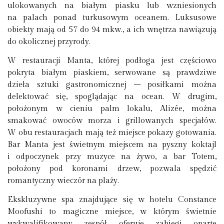
ulokowanych na białym piasku lub wzniesionych
na palach ponad turkusowym oceanem. Luksusowe
obiekty mają od 57 do 94 mkw., a ich wnętrza nawiązują
do okolicznej przyrody.
W restauracji Manta, której podłoga jest częściowo
pokryta białym piaskiem, serwowane są prawdziwe
dzieła sztuki gastronomicznej – posiłkami można
delektować się, spoglądając na ocean. W drugim,
położonym w cieniu palm lokalu, Alizée, można
smakować owoców morza i grillowanych specjałów.
W obu restauracjach mają też miejsce pokazy gotowania.
Bar Manta jest świetnym miejscem na pyszny koktajl
i odpoczynek przy muzyce na żywo, a bar Totem,
położony pod koronami drzew, pozwala spędzić
romantyczny wieczór na plaży.
Ekskluzywne spa znajdujące się w hotelu Constance
Moofushi to magiczne miejsce, w którym świetnie
wykwalifikowany zespół oferuje zabiegi oparte