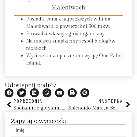
Malediwach:
Posiada jedną z największych willi na
Malediwach, o powierzchni 500 mkw.
Prowadzi własny ogród organiczny.
Na miejscu znajdziemy zespół biologów
morskich.
Wycieczki na opuszczoną wyspę One Palm
Island.
Udostępnij podróż
POPRZEDNIA
NASTĘPNA
Spotkanie z gorylami – 15 dni afrykańskiej przygody w Ugandzie i Rwandzie
Splendido Mare, a Belmond Hotel
Zapytaj o wycieczkę