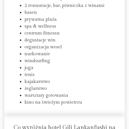
2 restauracje, bar, piwniczka z winami
basen
prywatna plaża
spa & wellness
centrum fitnessu
degustacje win
organizacja wesel
nurkowanie
windsurfing
joga
tenis
kajakarstwo
żeglarstwo
warsztaty gotowania
kino na świeżym powietrzu
Co wyróżnia hotel Gili Lankanfushi na