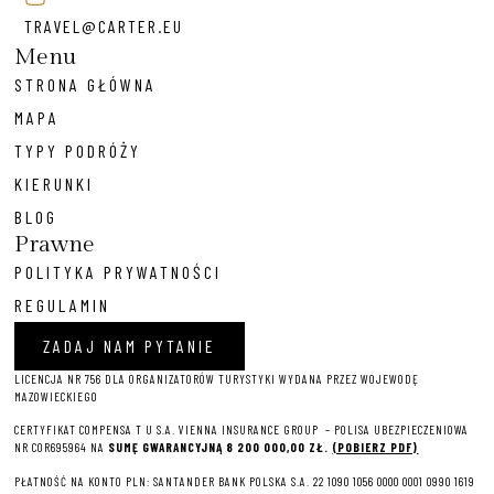
TRAVEL@CARTER.EU
Menu
STRONA GŁÓWNA
MAPA
TYPY PODRÓŻY
KIERUNKI
BLOG
Prawne
POLITYKA PRYWATNOŚCI
REGULAMIN
ZADAJ NAM PYTANIE
LICENCJA NR 756 DLA ORGANIZATORÓW TURYSTYKI WYDANA PRZEZ WOJEWODĘ
MAZOWIECKIEGO
CERTYFIKAT COMPENSA T U S.A. VIENNA INSURANCE GROUP – P
OLISA UBEZPIECZENIOWA
NR COR695964 NA
SUMĘ GWARANCYJNĄ 8 2
00 000,00 ZŁ.
(POBIERZ PDF)
PŁATNOŚĆ NA KONTO PLN: SANTANDER BANK POLSKA S.A. 22 1090 1056 0000 0001 0990 1619