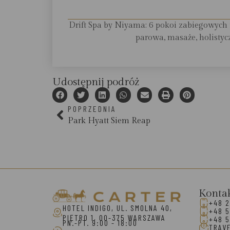
Drift Spa by Niyama: 6 pokoi zabiegowych 
parowa, masaże, holistycz
Udostępnij podróż
POPRZEDNIA
Park Hyatt Siem Reap
Konta
+48 2
HOTEL INDIGO, UL. SMOLNA 40,
+48 5
PIĘTRO 1, 00-375 WARSZAWA
+48 5
PN.-PT. 9:00 - 18:00
TRAV