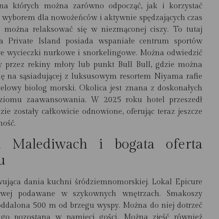
 na których można zarówno odpocząć, jak i korzystać
ym wyborem dla nowożeńców i aktywnie spędzających czas
e można relaksować się w niezmąconej ciszy. To tutaj
 Private Island posiada wspaniałe centrum sportów
we wycieczki nurkowe i snorkelingowe. Można odwiedzić
przez rekiny młoty lub punkt Bull Bull, gdzie można
ię na sąsiadującej z luksusowym resortem Niyama rafie
telowy biolog morski. Okolica jest znana z doskonałych
ziomu zaawansowania. W 2025 roku hotel przeszedł
zie zostały całkowicie odnowione, oferując teraz jeszcze
ność.
a Malediwach i bogata oferta
u
rwująca dania kuchni śródziemnomorskiej. Lokal Epicure
owej podawane w szykownych wnętrzach. Smakoszy
st oddalona 500 m od brzegu wyspy. Można do niej dotrzeć
o pozostaną w pamięci gości. Można zjeść również