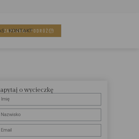
AS
KONTAKT
ZAPLANUJ PODRÓŻ
apytaj o wycieczkę