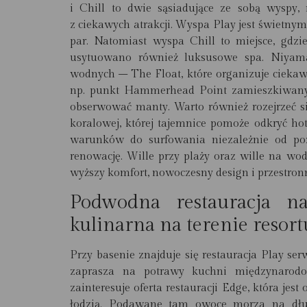
i Chill to dwie sąsiadujące ze sobą wyspy,
z ciekawych atrakcji. Wyspa Play jest świetn
par. Natomiast wyspa Chill to miejsce, gdzi
usytuowano również luksusowe spa. Niyama
wodnych – The Float, które organizuje cieka
np. punkt Hammerhead Point zamieszkiwany 
obserwować manty. Warto również rozejrzeć s
koralowej, której tajemnice pomoże odkryć ho
warunków do surfowania niezależnie od po
renowację. Wille przy plaży oraz wille na wod
wyższy komfort, nowoczesny design i przestron
Podwodna restauracja n
kulinarna na terenie resort
Przy basenie znajduje się restauracja Play se
zaprasza na potrawy kuchni międzynarod
zainteresuje oferta restauracji Edge, która je
łodzią. Podawane tam owoce morza na dług