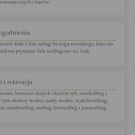
stronomicznych i barów.
ogodnienia
plorers Kids Club, usługi biologa morskiego, kino na
ldives prywatne fale surfingowe na Vodi.
t i rekreacja
glowanie, łowienie dużych okazów ryb, snorkelling i
 tym skutery wodne, narty wodne, wakeboarding,
 windsurfing, surfing, kitesurfing i parasailing.