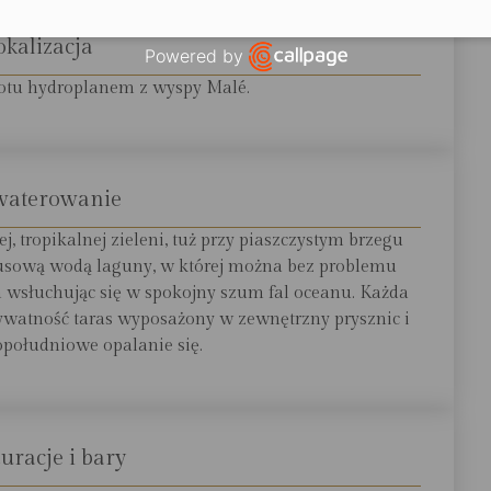
okalizacja
Powered by
Open link in new window
lotu hydroplanem z wyspy Malé.
waterowanie
j, tropikalnej zieleni, tuż przy piaszczystym brzegu
usową wodą laguny, w której można bez problemu
wsłuchując się w spokojny szum fal oceanu. Każda
ywatność taras wyposażony w zewnętrzny prysznic i
południowe opalanie się.
uracje i bary