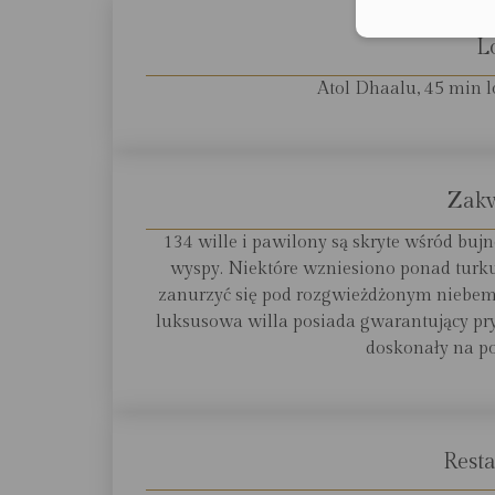
L
Atol Dhaalu, 45 min 
Zak
134 wille i pawilony są skryte wśród bujne
wyspy. Niektóre wzniesiono ponad turk
zanurzyć się pod rozgwieżdżonym niebem 
luksusowa willa posiada gwarantujący pr
doskonały na po
Resta