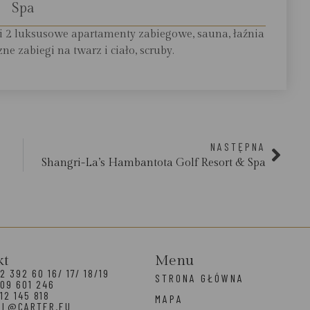
Spa
i 2 luksusowe apartamenty zabiegowe, sauna, łaźnia
ne zabiegi na twarz i ciało, scruby.
NASTĘPNA
Shangri-La’s Hambantota Golf Resort & Spa
kt
Menu
2 392 60 16/ 17/ 18/19
STRONA GŁÓWNA
09 601 246
12 145 818
MAPA
EL@CARTER.EU