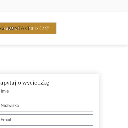
AS
KONTAKT
ZAPLANUJ PODRÓŻ
apytaj o wycieczkę