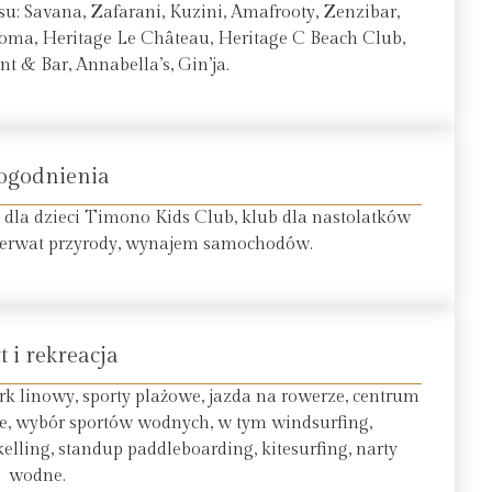
su: Savana, Zafarani, Kuzini, Amafrooty, Zenzibar,
, Boma, Heritage Le Château, Heritage C Beach Club,
t & Bar, Annabella’s, Gin’ja.
ogodnienia
b dla dzieci Timono Kids Club, klub dla nastolatków
zerwat przyrody, wynajem samochodów.
t i rekreacja
park linowy, sporty plażowe, jazda na rowerze, centrum
nie, wybór sportów wodnych, w tym windsurfing,
elling, standup paddleboarding, kitesurfing, narty
wodne.