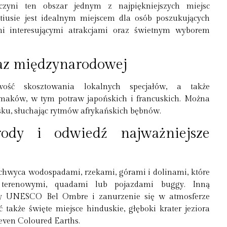
 czyni ten obszar jednym z najpiękniejszych miejsc
tiusie jest idealnym miejscem dla osób poszukujących
mi interesującymi atrakcjami oraz świetnym wyborem
raz międzynarodowej
iwość skosztowania lokalnych specjałów, a także
maków, w tym potraw japońskich i francuskich. Można
sku, słuchając rytmów afrykańskich bębnów.
rody i odwiedź najważniejsze
chwyca wodospadami, rzekami, górami i dolinami, które
 terenowymi, quadami lub pojazdami buggy. Inną
fery UNESCO Bel Ombre i zanurzenie się w atmosferze
 także święte miejsce hinduskie, głęboki krater jeziora
even Coloured Earths.