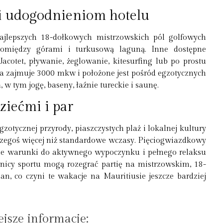
i udogodnieniom hotelu
ajlepszych 18-dołkowych mistrzowskich pól golfowych
 pomiędzy górami i turkusową laguną. Inne dostępne
acotet, pływanie, żeglowanie, kitesurfing lub po prostu
a zajmuje 3000 mkw i położone jest pośród egzotycznych
w tym jogę, baseny, łaźnie tureckie i saunę.
ziećmi i par
otycznej przyrody, piaszczystych plaż i lokalnej kultury
czegoś więcej niż standardowe wczasy. Pięciogwiazdkowy
lne warunki do aktywnego wypoczynku i pełnego relaksu
śnicy sportu mogą rozegrać partię na mistrzowskim, 18-
 co czyni te wakacje na Mauritiusie jeszcze bardziej
jsze informacje: