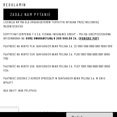
REGULAMIN
ZADAJ NAM PYTANIE
LICENCJA NR 756 DLA ORGANIZATORÓW TURYSTYKI WYDANA PRZEZ WOJEWODĘ
MAZOWIECKIEGO
CERTYFIKAT COMPENSA T U S.A. VIENNA INSURANCE GROUP – P
OLISA UBEZPIECZENIOWA
NR COR695964 NA
SUMĘ GWARANCYJNĄ 8 2
00 000,00 ZŁ.
(POBIERZ PDF)
PŁATNOŚĆ NA KONTO PLN: SANTANDER BANK POLSKA S.A. 22 1090 1056 0000 0001 0990 1619
PŁATNOŚĆ NA KONTO EUR: SANTANDER BANK POLSKA S.A. PL83 1090 1056 0000 0001 0990
1782
PŁATNOŚĆ NA KONTO USD: SANTANDER BANK POLSKA S.A. PL97 1090 1056 0000 0001 0990
1724
PŁATNOŚĆ ZGODNIE Z KURSEM SPRZEDAŻY W SANTANDER BANK POLSKA S.A. W DNIU
WPŁATY
KOD SWIFT: WBK PPLPPXXX
PROJEKT I WYKONANIE SERWISU