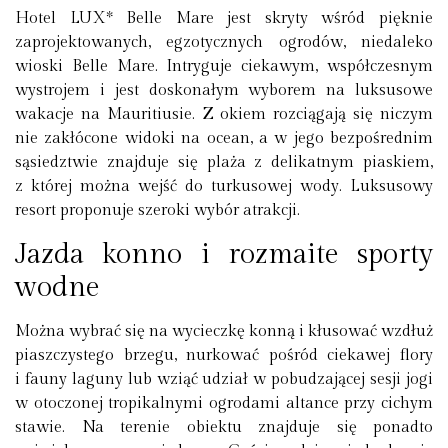
Hotel LUX* Belle Mare jest skryty wśród pięknie
zaprojektowanych, egzotycznych ogrodów, niedaleko
wioski Belle Mare. Intryguje ciekawym, współczesnym
wystrojem i jest doskonałym wyborem na luksusowe
wakacje na Mauritiusie. Z okiem rozciągają się niczym
nie zakłócone widoki na ocean, a w jego bezpośrednim
sąsiedztwie znajduje się plaża z delikatnym piaskiem,
z której można wejść do turkusowej wody. Luksusowy
resort proponuje szeroki wybór atrakcji.
Jazda konno i rozmaite sporty
wodne
Można wybrać się na wycieczkę konną i kłusować wzdłuż
piaszczystego brzegu, nurkować pośród ciekawej flory
i fauny laguny lub wziąć udział w pobudzającej sesji jogi
w otoczonej tropikalnymi ogrodami altance przy cichym
stawie. Na terenie obiektu znajduje się ponadto