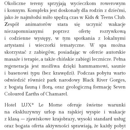
Okoliczne tereny sprzyjają wycieczkom rowerowym
i konnym. Kompleks jest doskonały dla rodzin z dziećmi,
jako że najmłodsi miło spędzą czas w Kids & Teens Club.
Zespół animatorów stara się uczynić wakacje
niezapomnianymi poprzez ofertę rozrywkową
i codzienne występy, w tym spotkania z lokalnymi
artystami i wieczorki tematyczne. W spa można
skorzystać z zabiegów, posiadając w ofercie autorskie
masaże i terapie, a także chińskie zabiegi lecznicze. Pełna
regeneracja jest możliwa dzięki hammamowi, saunie
i basenowi typu (bez krawędzi). Podczas pobytu warto
odwiedzić również park narodowy Black River Gorges,
z bogatą fauną i florą, oraz geologiczną formację Seven
Coloured Earths of Chamarel.
Hotel LUX* Le Morne oferuje świetne warunki
na ekskluzywny urlop na rajskiej wyspie i wakacje
z klasą – zjawiskowe krajobrazy, wysoki standard usług
oraz bogata oferta aktywności sprawiają, że każdy pobyt