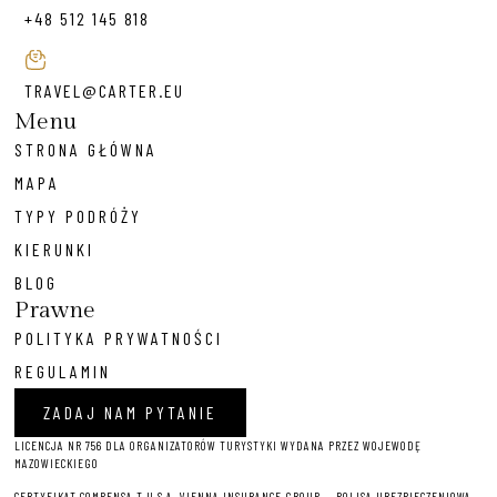
+48 512 145 818
TRAVEL@CARTER.EU
Menu
STRONA GŁÓWNA
MAPA
TYPY PODRÓŻY
KIERUNKI
BLOG
Prawne
POLITYKA PRYWATNOŚCI
REGULAMIN
ZADAJ NAM PYTANIE
LICENCJA NR 756 DLA ORGANIZATORÓW TURYSTYKI WYDANA PRZEZ WOJEWODĘ
MAZOWIECKIEGO
CERTYFIKAT COMPENSA T U S.A. VIENNA INSURANCE GROUP – P
OLISA UBEZPIECZENIOWA