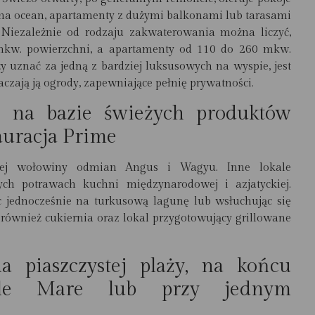
na ocean, apartamenty z dużymi balkonami lub tarasami
 Niezależnie od rodzaju zakwaterowania można liczyć,
 mkw. powierzchni, a apartamenty od 110 do 260 mkw.
ży uznać za jedną z bardziej luksusowych na wyspie, jest
czają ją ogrody, zapewniające pełnię prywatności.
 na bazie świeżych produktów
auracja Prime
ej wołowiny odmian Angus i Wagyu. Inne lokale
ych potrawach kuchni międzynarodowej i azjatyckiej.
 jednocześnie na turkusową lagunę lub wsłuchując się
również cukiernia oraz lokal przygotowujący grillowane
 piaszczystej plaży, na końcu
lle Mare lub przy jednym