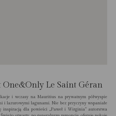
rt One&Only Le Saint Géran
kacje i wczasy na Mauritius na prywatnym półwyspie
ami i lazurowymi lagunami. Nie bez przyczyny wspaniałe
ę inspiracją dla powieści „Paweł i Wirginia” autorstwa
. Świeżo otwarty, po generalnym remoncie, oferuje pokoje