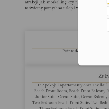
atrakcji jak snorkelling czy nurkowanie na
to świetny pomysł na urlop i wczasy marzeń.
Najważnie
L
Pointe de Flacq, ok. 1 godz
Zak
142 pokoje i apartamenty oraz 1 willa
Beach Front Room, Beach Front Balcony Ro
Junior Suite, Ocean Suite, Ocean Balcony 
Two Bedroom Beach Front Suite, Two Bedr
Three Bedroom Beach Front Suite, Thre