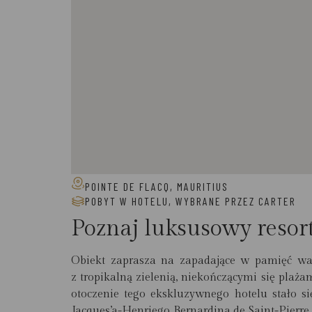
POINTE DE FLACQ, MAURITIUS
POBYT W HOTELU
,
WYBRANE PRZEZ CARTER
Poznaj luksusowy reso
Obiekt zaprasza na zapadające w pamięć wa
z tropikalną zielenią, niekończącymi się plaż
otoczenie tego ekskluzywnego hotelu stało si
Jacques’a-Henriego Bernardina de Saint-Pierre