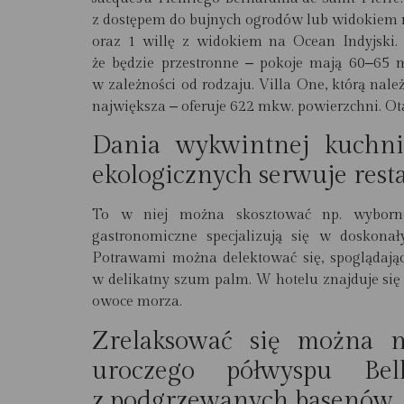
z dostępem do bujnych ogrodów lub widokiem 
oraz 1 willę z widokiem na Ocean Indyjski.
że będzie przestronne ‒ pokoje mają 60‒65
w zależności od rodzaju. Villa One, którą nale
największa ‒ oferuje 622 mkw. powierzchni. Ota
Dania wykwintnej kuchni
ekologicznych serwuje rest
To w niej można skosztować np. wyborn
gastronomiczne specjalizują się w doskonał
Potrawami można delektować się, spoglądając
w delikatny szum palm. W hotelu znajduje się 
owoce morza.
Zrelaksować się można na
uroczego półwyspu Be
z podgrzewanych basenów