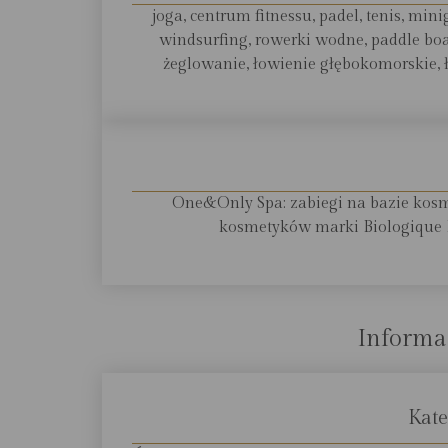
joga, centrum fitnessu, padel, tenis, min
windsurfing, rowerki wodne, paddle bo
żeglowanie, łowienie głębokomorskie, ł
One&Only Spa: zabiegi na bazie kosm
kosmetyków marki Biologique R
Informa
Kate