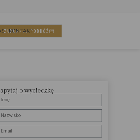
AS
KONTAKT
ZAPLANUJ PODRÓŻ
apytaj o wycieczkę