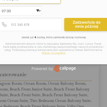
 rafach. Wypoczynek w hotelu One&Only Le Saint Géran
Wybierz godzinę
Podaj poprawny numer t
Numer telefonu
jsze informacje:
Zadzwońcie do
mnie później
Jesteś już
4
osobą, która zamówiła dzisiaj rozmowę
okalizacja
Administratorem danych, które tu wpisujesz będziemy My, czyli: Luxury Travel.
Dane będą przetwarzane w celu marketingu bezpośredniego naszych produktów i
. jazdy z portu lotniczego Mauritius.
usług. Podstawą prawną przetwarzania jest uzasadniony interes Administratora.
Więcej szczegółów
Powered by
waterowanie
Open link in new window
: Lagoon Room, Ocean Room, Ocean Balcony Room,
om, Beach Front Junior Suite, Beach Front Balcony
Suite, Beach Front Suite, Beach Front Balcony Suite,
oom Ocean Suite, Two Bedroom Ocean Balcony Suite,
e Bedroom Beach Front Balcony Suite, Villa One.