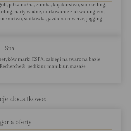
igolf, piłka nożna, zumba, kajakarstwo, snorkelling,
arding, narty wodne, nurkowanie z akwalungiem,
ucznictwo, siatkówka, jazda na rowerze, jogging.
Spa
etyków marki ESPA, zabiegi na twarz na bazie
echerche®, pedikiur, manikiur, masaże.
cje dodatkowe:
goria oferty