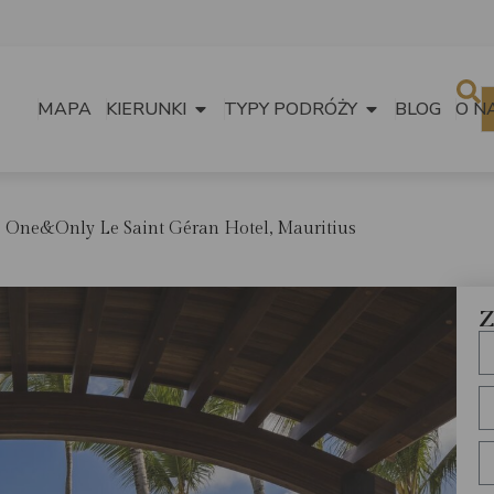
MAPA
KIERUNKI
TYPY PODRÓŻY
BLOG
O N
One&Only Le Saint Géran Hotel, Mauritius
Z