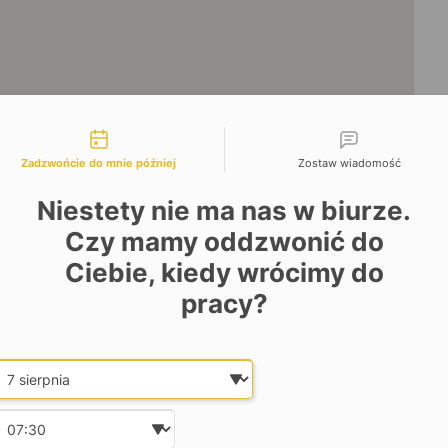
liwości kontaktu
Zadzwońcie do mnie później
Zostaw wiadomość
Niestety nie ma nas w biurze.
Czy mamy oddzwonić do
Ciebie, kiedy wrócimy do
pracy?
na Mauritiusie – Shoba
Date and time slection for sch
Wybierz datę
i Shoba, prezentuje 17 nowych, wyjątkowych posiadłości
Wybierz godzinę
iadczeniu w zarządzaniu luksusowymi, 5-gwiazdkowymi