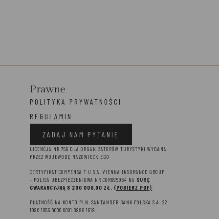
Prawne
POLITYKA PRYWATNOŚCI
REGULAMIN
ZADAJ NAM PYTANIE
LICENCJA NR 756 DLA ORGANIZATORÓW TURYSTYKI WYDANA
PRZEZ WOJEWODĘ MAZOWIECKIEGO
CERTYFIKAT COMPENSA T U S.A. VIENNA INSURANCE GROUP
– P
OLISA UBEZPIECZENIOWA NR COR695964 NA
SUMĘ
GWARANCYJNĄ 8 2
00 000,00 ZŁ.
(POBIERZ PDF)
PŁATNOŚĆ NA KONTO PLN: SANTANDER BANK POLSKA S.A. 22
1090 1056 0000 0001 0990 1619