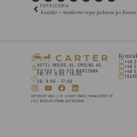
POPRZEDNIA
Kontiki – butikowe rejsy jachtem po Kostar
Konta
+48 2
HOTEL INDIGO, UL. SMOLNA 40,
+48 5
PIĘTRO 1, 00-375 WARSZAWA
+48 5
PN.-PT. 9:00 - 18:00
TRAV
SB. 9:00 - 17:00
COPYRIGHT 2024 L.T.M. LUXURY TRAVEL MANAGEMENT SP.
Z O.O. WSZELKIE PRAWA ZASTRZEŻONE.