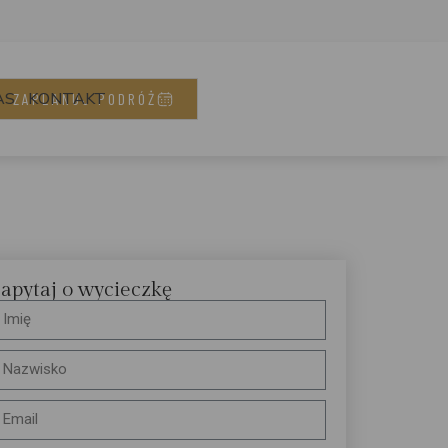
AS
KONTAKT
ZAPLANUJ PODRÓŻ
apytaj o wycieczkę