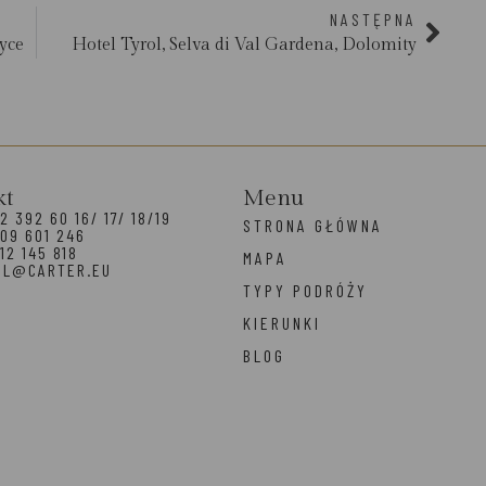
NASTĘPNA
yce
Hotel Tyrol, Selva di Val Gardena, Dolomity
kt
Menu
2 392 60 16/ 17/ 18/19
STRONA GŁÓWNA
09 601 246
12 145 818
MAPA
EL@CARTER.EU
TYPY PODRÓŻY
KIERUNKI
BLOG