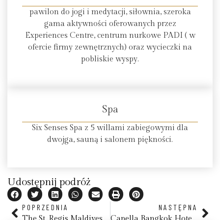
pawilon do jogi i medytacji, siłownia, szeroka
gama aktywności oferowanych przez
Experiences Centre, centrum nurkowe PADI ( w
ofercie firmy zewnętrznych) oraz wycieczki na
pobliskie wyspy.
Spa
Six Senses Spa z 5 willami zabiegowymi dla
dwojga, sauną i salonem piękności.
Udostępnij podróż
POPRZEDNIA
NASTĘPNA
The St. Regis Maldives Vommuli Resort
Capella Bangkok Hotel, Tajlandia