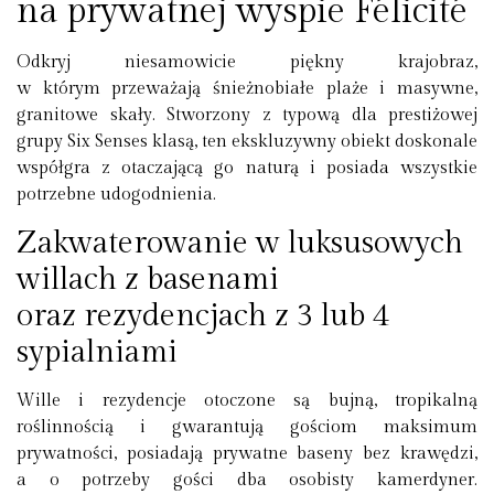
na prywatnej wyspie Félicité
Odkryj niesamowicie piękny krajobraz,
w którym przeważają śnieżnobiałe plaże i masywne,
granitowe skały. Stworzony z typową dla prestiżowej
grupy Six Senses klasą, ten ekskluzywny obiekt doskonale
współgra z otaczającą go naturą i posiada wszystkie
potrzebne udogodnienia.
Zakwaterowanie w luksusowych
willach z basenami
oraz rezydencjach z 3 lub 4
sypialniami
Wille i rezydencje otoczone są bujną, tropikalną
roślinnością i gwarantują gościom maksimum
prywatności, posiadają prywatne baseny bez krawędzi,
a o potrzeby gości dba osobisty kamerdyner.