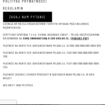
POLITYKA PRYWATNOŚCI
REGULAMIN
ZADAJ NAM PYTANIE
LICENCJA NR 756 DLA ORGANIZATORÓW TURYSTYKI WYDANA PRZEZ WOJEWODĘ
MAZOWIECKIEGO
CERTYFIKAT COMPENSA T U S.A. VIENNA INSURANCE GROUP – P
OLISA UBEZPIECZENIOWA
NR COR695964 NA
SUMĘ GWARANCYJNĄ 8 2
00 000,00 ZŁ.
(POBIERZ PDF)
PŁATNOŚĆ NA KONTO PLN: SANTANDER BANK POLSKA S.A. 22 1090 1056 0000 0001 0990 1619
PŁATNOŚĆ NA KONTO EUR: SANTANDER BANK POLSKA S.A. PL83 1090 1056 0000 0001 0990
1782
PŁATNOŚĆ NA KONTO USD: SANTANDER BANK POLSKA S.A. PL97 1090 1056 0000 0001 0990
1724
PŁATNOŚĆ ZGODNIE Z KURSEM SPRZEDAŻY W SANTANDER BANK POLSKA S.A. W DNIU
WPŁATY
KOD SWIFT: WBK PPLPPXXX