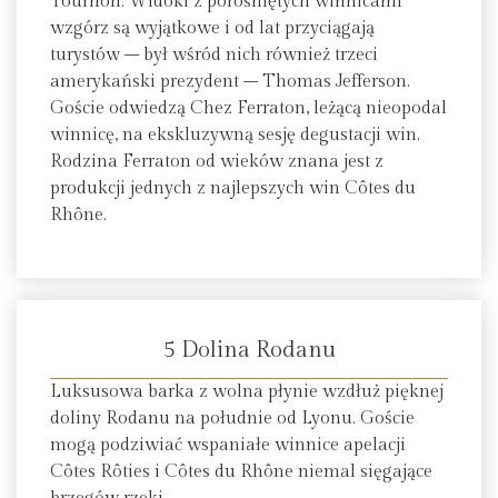
Tournon. Widoki z porośniętych winnicami
wzgórz są wyjątkowe i od lat przyciągają
turystów – był wśród nich również trzeci
amerykański prezydent – Thomas Jefferson.
Goście odwiedzą Chez Ferraton, leżącą nieopodal
winnicę, na ekskluzywną sesję degustacji win.
Rodzina Ferraton od wieków znana jest z
produkcji jednych z najlepszych win Côtes du
Rhône.
5 Dolina Rodanu
Luksusowa barka z wolna płynie wzdłuż pięknej
doliny Rodanu na południe od Lyonu. Goście
mogą podziwiać wspaniałe winnice apelacji
Côtes Rôties i Côtes du Rhône niemal sięgające