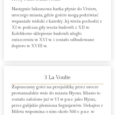
Następnie luksusowa barka płynie do Viviers,
uroczego miasta, gdzie goście mogą podziwiać
wspaniałe widoki z katedry. Jej wieża pochodzi z
XI w. podczas gdy reszta budowli z XII w.
Kolebkowe sklepienie budowli uległo
zniszczeniu w XVI w. i zostało odbudowane
dopiero w XVIII w.
3 La Voulte
Zapraszamy gości na przejażdżkę przez urocze
prowansalskie wsie do miasta Nyons. Miasto to
zostało założone już w VI w p.n.e. jako Nyrax,
przez galijskie plemiona Segusjawów. Hekajtos z
Miletu wspomina o nim około 500 r. p.n.e. w