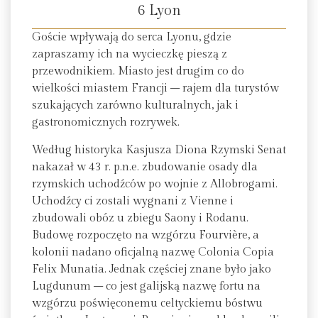
6 Lyon
Goście wpływają do serca Lyonu, gdzie
zapraszamy ich na wycieczkę pieszą z
przewodnikiem. Miasto jest drugim co do
wielkości miastem Francji – rajem dla turystów
szukających zarówno kulturalnych, jak i
gastronomicznych rozrywek.
Według historyka Kasjusza Diona Rzymski Senat
nakazał w 43 r. p.n.e. zbudowanie osady dla
rzymskich uchodźców po wojnie z Allobrogami.
Uchodźcy ci zostali wygnani z Vienne i
zbudowali obóz u zbiegu Saony i Rodanu.
Budowę rozpoczęto na wzgórzu Fourvière, a
kolonii nadano oficjalną nazwę Colonia Copia
Felix Munatia. Jednak częściej znane było jako
Lugdunum – co jest galijską nazwę fortu na
wzgórzu poświęconemu celtyckiemu bóstwu