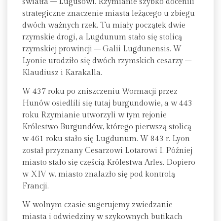
światła – Lugusowi. Rzymianie szybko docenili
strategiczne znaczenie miasta leżącego u zbiegu
dwóch ważnych rzek. Tu miały początek dwie
rzymskie drogi, a Lugdunum stało się stolicą
rzymskiej prowincji – Galii Lugdunensis. W
Lyonie urodziło się dwóch rzymskich cesarzy –
Klaudiusz i Karakalla.
W 437 roku po zniszczeniu Wormacji przez
Hunów osiedlili się tutaj burgundowie, a w 443
roku Rzymianie utworzyli w tym rejonie
Królestwo Burgundów, którego pierwszą stolicą
w 461 roku stało się Lugdunum. W 843 r. Lyon
został przyznany Cesarzowi Lotarowi I. Później
miasto stało się częścią Królestwa Arles. Dopiero
w XIV w. miasto znalazło się pod kontrolą
Francji.
W wolnym czasie sugerujemy zwiedzanie
miasta i odwiedziny w szykownych butikach