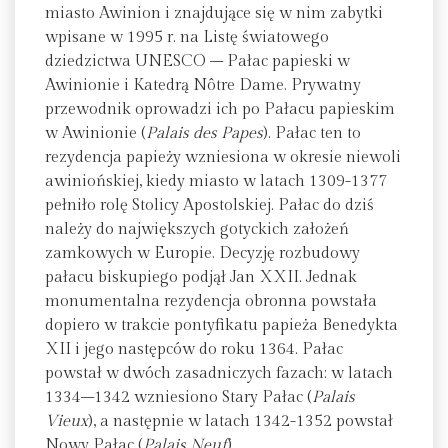
miasto Awinion i znajdujące się w nim zabytki
wpisane w 1995 r. na Listę światowego
dziedzictwa UNESCO – Pałac papieski w
Awinionie i Katedrą Nôtre Dame. Prywatny
przewodnik oprowadzi ich po Pałacu papieskim
w Awinionie (
Palais des Papes
). Pałac ten to
rezydencja papieży wzniesiona w okresie niewoli
awiniońskiej, kiedy miasto w latach 1309-1377
pełniło rolę Stolicy Apostolskiej. Pałac do dziś
należy do największych gotyckich założeń
zamkowych w Europie. Decyzję rozbudowy
pałacu biskupiego podjął Jan XXII. Jednak
monumentalna rezydencja obronna powstała
dopiero w trakcie pontyfikatu papieża Benedykta
XII i jego następców do roku 1364. Pałac
powstał w dwóch zasadniczych fazach: w latach
1334–1342 wzniesiono Stary Pałac (
Palais
Vieux
), a następnie w latach 1342-1352 powstał
Nowy Pałac (
Palais Neuf
).