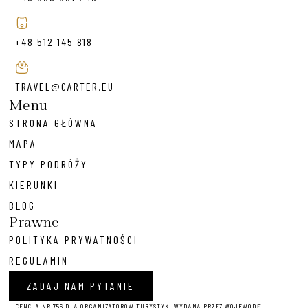
+48 512 145 818
TRAVEL@CARTER.EU
Menu
STRONA GŁÓWNA
MAPA
TYPY PODRÓŻY
KIERUNKI
BLOG
Prawne
POLITYKA PRYWATNOŚCI
REGULAMIN
ZADAJ NAM PYTANIE
LICENCJA NR 756 DLA ORGANIZATORÓW TURYSTYKI WYDANA PRZEZ WOJEWODĘ