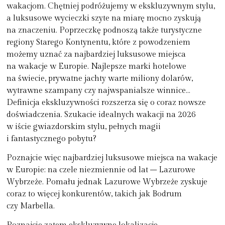
wakacjom. Chętniej podróżujemy w ekskluzywnym stylu,
a luksusowe wycieczki szyte na miarę mocno zyskują
na znaczeniu. Poprzeczkę podnoszą także turystyczne
regiony Starego Kontynentu, które z powodzeniem
możemy uznać za najbardziej luksusowe miejsca
na wakacje w Europie. Najlepsze marki hotelowe
na świecie, prywatne jachty warte miliony dolarów,
wytrawne szampany czy najwspanialsze winnice…
Definicja ekskluzywności rozszerza się o coraz nowsze
doświadczenia. Szukacie idealnych wakacji na 2026
w iście gwiazdorskim stylu, pełnych magii
i fantastycznego pobytu?
Poznajcie więc najbardziej luksusowe miejsca na wakacje
w Europie: na czele niezmiennie od lat – Lazurowe
Wybrzeże. Pomału jednak Lazurowe Wybrzeże zyskuje
coraz to więcej konkurentów, takich jak Bodrum
czy Marbella.