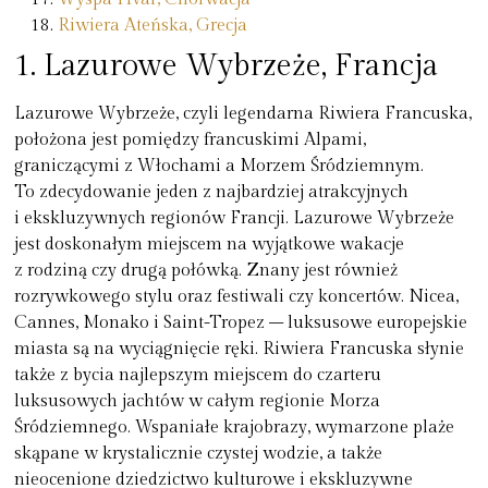
Riwiera Ateńska, Grecja
1.
Lazurowe Wybrzeże, Francja
Lazurowe Wybrzeże, czyli legendarna Riwiera Francuska,
położona jest pomiędzy francuskimi Alpami,
graniczącymi z Włochami a Morzem Śródziemnym.
To zdecydowanie
jeden z najbardziej atrakcyjnych
i ekskluzywnych regionów Francji
. Lazurowe Wybrzeże
jest doskonałym miejscem na wyjątkowe wakacje
z rodziną czy drugą połówką. Znany jest również
rozrywkowego stylu oraz festiwali czy koncertów. Nicea,
Cannes, Monako i Saint-Tropez – luksusowe europejskie
miasta są na wyciągnięcie ręki. Riwiera Francuska słynie
także z bycia najlepszym miejscem do
czarteru
luksusowych jachtów
w całym regionie Morza
Śródziemnego. Wspaniałe krajobrazy, wymarzone plaże
skąpane w krystalicznie czystej wodzie, a także
nieocenione dziedzictwo kulturowe i ekskluzywne