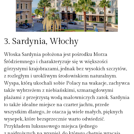
3.
Sardynia, Włochy
Włoska Sardynia położona jest pośrodku Morza
Śródziemnego i charakteryzuje się w większości
górzystymi krajobrazami, jednak bez wysokich szczytów,
z rozległym i urokliwym środowiskiem naturalnym.
Wyspa, którą ukochali sobie Polacy na wakacje, zachywca
także wybrzeżem z niebiańskimi, szmaragdowymi
plażami z przejrzystą wodą malowniczych zatok. Sardynia
to także idealne miejsce na czarter jachtu, przede
wszystkim dlatego, że otacza ją wiele małych, pięknych
wysepek, które bezsprzecznie warto odwiedzić.
Przykładem luksusowego miejsca (jednego
z najdroższych na wyspie), do którego chętnie wracają