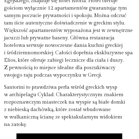
Egejskiego, znajduje się hotel Istoria. Hotel oferuje
gościom wyłącznie 12 apartamentów gwarantując tym
samym poczucie prywatności i spokoju. Można odczuć
tam iście autentyczne doświadczenie w greckim stylu.
Większość apartamentów wyposażona jest w zewnętrzne
jacuzzi lub prywatne baseny. Główna restauracja
hotelowa serwuje nowoczesne dania kuchni greckiej
i śródziemnomorskiej. Całości dopełnia ekskluzywne spa
Elios, które oferuje zabiegi lecznicze dla ciała i duszy.
Z pewnością to miejsce idealne dla poszukiwaczy
swojego raju podczas wypoczynku w Grecji.
Santorini to prawdziwa perła wśród greckich wysp
w archipelagu Cyklad. Charakterystycznym znakiem
rozpoznawczym miasteczek na wyspie są białe domki
z niebieską dachówką, które został wbudowane
w wulkaniczną ścianę ze spektakularnym widokiem
na zatokę.