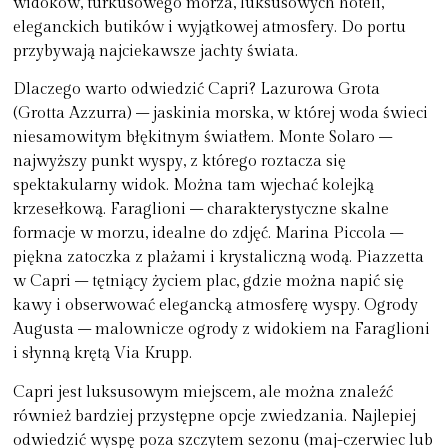
widoków, turkusowego morza, luksusowych hoteli,
eleganckich butików i wyjątkowej atmosfery. Do portu
przybywają najciekawsze jachty świata.
Dlaczego warto odwiedzić Capri?
Lazurowa Grota
(Grotta Azzurra)
– jaskinia morska, w której woda świeci
niesamowitym błękitnym światłem.
Monte Solaro
–
najwyższy punkt wyspy, z którego roztacza się
spektakularny widok. Można tam wjechać kolejką
krzesełkową.
Faraglioni
– charakterystyczne skalne
formacje w morzu, idealne do zdjęć.
Marina Piccola
–
piękna zatoczka z plażami i krystaliczną wodą.
Piazzetta
w Capri
– tętniący życiem plac, gdzie można napić się
kawy i obserwować elegancką atmosferę wyspy.
Ogrody
Augusta
– malownicze ogrody z widokiem na Faraglioni
i słynną krętą Via Krupp.
Capri jest luksusowym miejscem, ale można znaleźć
również bardziej przystępne opcje zwiedzania. Najlepiej
odwiedzić wyspę poza szczytem sezonu (maj-czerwiec lub