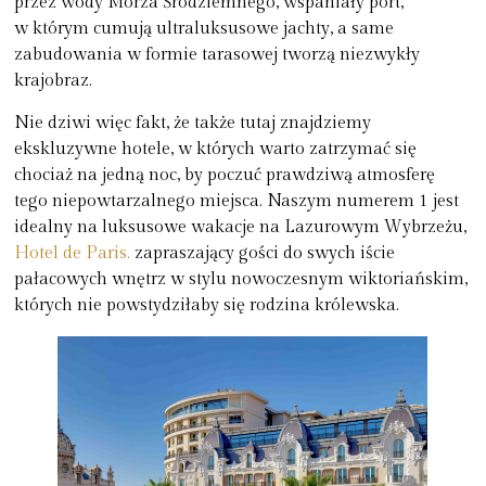
przez wody Morza Śródziemnego, wspaniały port,
w którym cumują ultraluksusowe jachty, a same
zabudowania w formie tarasowej tworzą niezwykły
krajobraz.
Nie dziwi więc fakt, że także tutaj znajdziemy
ekskluzywne hotele, w których warto zatrzymać się
chociaż na jedną noc, by poczuć prawdziwą atmosferę
tego niepowtarzalnego miejsca. Naszym numerem 1 jest
idealny na luksusowe wakacje na Lazurowym Wybrzeżu
,
Hotel de Paris.
zapraszający gości do swych iście
pałacowych wnętrz w stylu nowoczesnym wiktoriańskim,
których nie powstydziłaby się rodzina królewska.