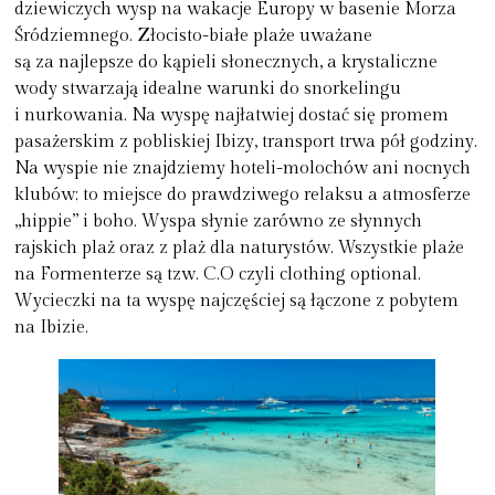
dziewiczych wysp na wakacje Europy w basenie Morza
Śródziemnego. Złocisto-białe plaże uważane
są za najlepsze do kąpieli słonecznych, a krystaliczne
wody stwarzają idealne warunki do snorkelingu
i nurkowania. Na wyspę najłatwiej dostać się promem
pasażerskim z pobliskiej Ibizy, transport trwa pół godziny.
Na wyspie nie znajdziemy hoteli-molochów ani nocnych
klubów; to miejsce do prawdziwego relaksu a atmosferze
„hippie” i boho. Wyspa słynie zarówno ze słynnych
rajskich plaż oraz z plaż dla naturystów. Wszystkie plaże
na Formenterze są tzw. C.O czyli clothing optional.
Wycieczki na ta wyspę najczęściej są łączone z pobytem
na Ibizie.