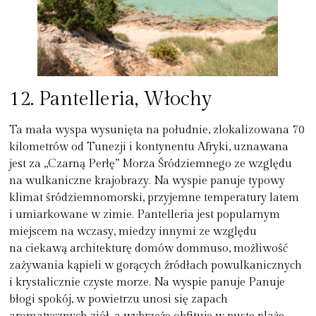
12. Pantelleria, Włochy
Ta mała wyspa wysunięta na południe, zlokalizowana 70
kilometrów od Tunezji i kontynentu Afryki, uznawana
jest za „Czarną Perłę” Morza Śródziemnego ze względu
na wulkaniczne krajobrazy. Na wyspie panuje typowy
klimat śródziemnomorski, przyjemne temperatury latem
i umiarkowane w zimie. Pantelleria jest popularnym
miejscem na wczasy, miedzy innymi ze względu
na ciekawą architekturę domów dommuso, możliwość
zażywania kąpieli w gorących źródłach powulkanicznych
i krystalicznie czyste morze. Na wyspie panuje Panuje
błogi spokój, w powietrzu unosi się zapach