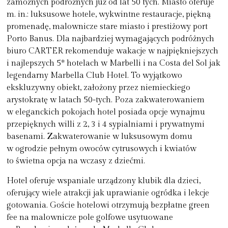
zamożnych podróżnych już od lat 50 tych. Miasto oferuje
m. in.: luksusowe hotele, wykwintne restauracje, piękną
promenadę, malownicze stare miasto i prestiżowy port
Porto Banus. Dla najbardziej wymagających podróżnych
biuro CARTER rekomenduje wakacje w najpiękniejszych
i najlepszych 5* hotelach w Marbelli i na Costa del Sol jak
legendarny Marbella Club Hotel. To wyjątkowo
ekskluzywny obiekt, założony przez niemieckiego
arystokratę w latach 50-tych. Poza zakwaterowaniem
w eleganckich pokojach hotel posiada opcje wynajmu
przepięknych willi z 2, 3 i 4 sypialniami i prywatnymi
basenami. Zakwaterowanie w luksusowym domu
w ogrodzie pełnym owoców cytrusowych i kwiatów
to świetna opcja na wczasy z dziećmi.
Hotel oferuje wspaniale urządzony klubik dla dzieci,
oferujący wiele atrakcji jak uprawianie ogródka i lekcje
gotowania. Goście hotelowi otrzymują bezpłatne green
fee na malownicze pole golfowe usytuowane