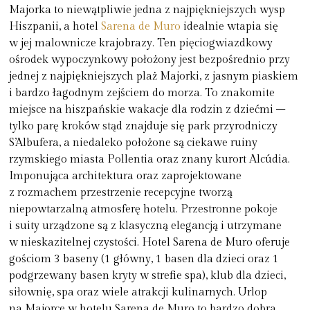
Majorka to niewątpliwie jedna z najpiękniejszych wysp
Hiszpanii, a hotel
Sarena de Muro
idealnie wtapia się
w jej malownicze krajobrazy. Ten pięciogwiazdkowy
ośrodek wypoczynkowy położony jest bezpośrednio przy
jednej z najpiękniejszych plaż Majorki, z jasnym piaskiem
i bardzo łagodnym zejściem do morza. To znakomite
miejsce na hiszpańskie wakacje dla rodzin z dziećmi –
tylko parę kroków stąd znajduje się park przyrodniczy
S’Albufera, a niedaleko położone są ciekawe ruiny
rzymskiego miasta Pollentia oraz znany kurort Alcúdia.
Imponująca architektura oraz zaprojektowane
z rozmachem przestrzenie recepcyjne tworzą
niepowtarzalną atmosferę hotelu. Przestronne pokoje
i suity urządzone są z klasyczną elegancją i utrzymane
w nieskazitelnej czystości. Hotel Sarena de Muro oferuje
gościom 3 baseny (1 główny, 1 basen dla dzieci oraz 1
podgrzewany basen kryty w strefie spa), klub dla dzieci,
siłownię, spa oraz wiele atrakcji kulinarnych. Urlop
na Majorce w hotelu Sarena de Muro to bardzo dobra