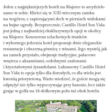
Jeden z najpiękniejszych hoteli na Majorce to arcydzieło
samo w sobie. Mieści się w XIII-wiecznym zamku
na wzgórzu, z zapierającymi dech w piersiach widokami
na bujne ogrody. Bezsprzecznie, Castillo Hotel Son Vida
jest jedną z najbardziej ekskluzywnych opcji w okolicy
na Majorce. Koneserom szlachetnych trunków
i wybornego jedzenia hotel proponuje dwie eleganckie
restauracje i obszerną piwnicę z winami. Jego wystrój, jak
na zamek przystało, obejmuje tradycyjne, pałacowe
wnętrza z aksamitami, ozdobnymi zasłonami
i kryształowymi żyrandolami. Luksusowy Castillo Hotel
Son Vida to opcja tylko dla dorosłych, co dla wielu jest
kwestią priorytetową. Warto wiedzieć, że goście mogą się
odprężyć nie tylko wypoczywając przy basenie, lecz także
grając w golfa na 18-dołkowym polu tuż obok hotelu.