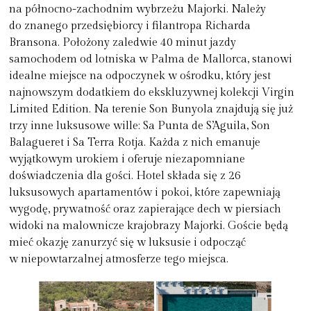
na północno-zachodnim wybrzeżu Majorki. Należy
do znanego przedsiębiorcy i filantropa Richarda
Bransona. Położony zaledwie 40 minut jazdy
samochodem od lotniska w Palma de Mallorca, stanowi
idealne miejsce na odpoczynek w ośrodku, który jest
najnowszym dodatkiem do ekskluzywnej kolekcji Virgin
Limited Edition. Na terenie Son Bunyola znajdują się już
trzy inne luksusowe wille: Sa Punta de S’Aguila, Son
Balagueret i Sa Terra Rotja. Każda z nich emanuje
wyjątkowym urokiem i oferuje niezapomniane
doświadczenia dla gości. Hotel składa się z 26
luksusowych apartamentów i pokoi, które zapewniają
wygodę, prywatność oraz zapierające dech w piersiach
widoki na malownicze krajobrazy Majorki. Goście będą
mieć okazję zanurzyć się w luksusie i odpocząć
w niepowtarzalnej atmosferze tego miejsca.