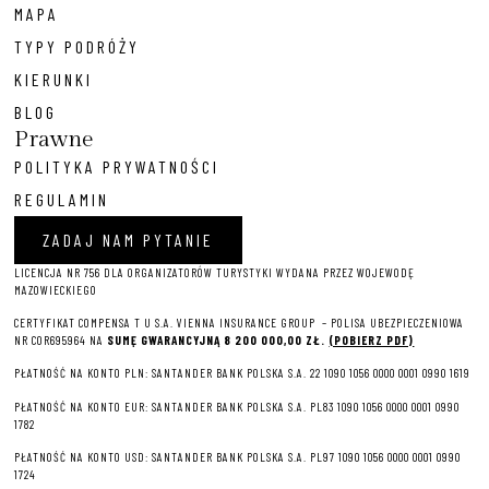
MAPA
TYPY PODRÓŻY
KIERUNKI
BLOG
Prawne
POLITYKA PRYWATNOŚCI
REGULAMIN
ZADAJ NAM PYTANIE
LICENCJA NR 756 DLA ORGANIZATORÓW TURYSTYKI WYDANA PRZEZ WOJEWODĘ
MAZOWIECKIEGO
CERTYFIKAT COMPENSA T U S.A. VIENNA INSURANCE GROUP – P
OLISA UBEZPIECZENIOWA
NR COR695964 NA
SUMĘ GWARANCYJNĄ 8 2
00 000,00 ZŁ.
(POBIERZ PDF)
PŁATNOŚĆ NA KONTO PLN: SANTANDER BANK POLSKA S.A. 22 1090 1056 0000 0001 0990 1619
PŁATNOŚĆ NA KONTO EUR: SANTANDER BANK POLSKA S.A. PL83 1090 1056 0000 0001 0990
1782
PŁATNOŚĆ NA KONTO USD: SANTANDER BANK POLSKA S.A. PL97 1090 1056 0000 0001 0990
1724