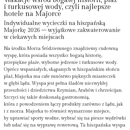
i turkusowej wody, czyli najlepsze
hotele na Majorce
Indywidualne wycieczki na hiszpańską
Majorkę 2026 – wyjątkowe zakwaterowanie
w ciekawych miejscach
Na środku Morza Śródziemnego znajdziemy cudowną
wyspę, która posiada wszystko: bogatą historię,
przepiękne plaże, wyborne jedzenie i turkusowe wody.
Oprócz wspaniałych, skąpanych w hiszpańskim słońcu
plaż, Majorka ma całe mnóstwo pięknych miasteczek
w głębi lądu. Wyspa jest pełna śladów niezwykłej
przeszłości i dziedzictwa Rzymian, Arabów i chrześcijan.
Szczyci się także doskonałą gastronomią,
która z powodzeniem łączy produkty zarówno z lądu, jak
i z morza. Majorka to również wymarzone miejsce,
by uprawiać sporty wodne, wybrać się na piesze wędrówki
lub udać się na wyprawę rowerową. Ta hiszpańska wyspa