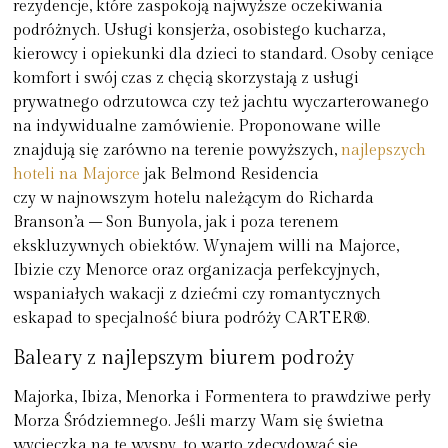
rezydencje
,
które zaspokoją najwyższe oczekiwania
podróżnych.
Usługi konsjerża, osobistego kucharza,
kierowcy i opiekunki dla dzieci to standard. Osoby ceniące
komfort i swój czas z chęcią skorzystają z usługi
prywatnego odrzutowca czy też jachtu wyczarterowanego
na indywidualne zamówienie.
Proponowane wille
znajdują się zarówno na terenie powyższych,
najlepszych
hoteli na Majorce
jak Belmond Residencia
czy w najnowszym hotelu należącym do Richarda
Branson’a – Son Bunyola, jak i poza terenem
ekskluzywnych obiektów.
Wynajem willi na Majorce,
Ibizie czy Menorce oraz organizacja perfekcyjnych,
wspaniałych wakacji z dziećmi czy romantycznych
eskapad to specjalność biura podróży CARTER®.
Baleary z najlepszym biurem podroży
Majorka, Ibiza, Menorka i Formentera to prawdziwe perły
Morza Śródziemnego. Jeśli marzy Wam się świetna
wycieczka na te wyspy, to warto zdecydować się