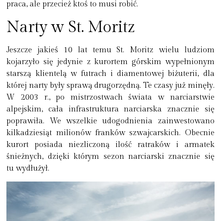
praca, ale przecież ktoś to musi robić.
Narty w St. Moritz
Jeszcze jakieś 10 lat temu St. Moritz wielu ludziom
kojarzyło się jedynie z kurortem górskim wypełnionym
starszą klientelą w futrach i diamentowej biżuterii, dla
której narty były sprawą drugorzędną. Te czasy już minęły.
W 2003 r., po mistrzostwach świata w narciarstwie
alpejskim, cała infrastruktura narciarska znacznie się
poprawiła. We wszelkie udogodnienia zainwestowano
kilkadziesiąt milionów franków szwajcarskich. Obecnie
kurort posiada
niezliczoną ilość ratraków i armatek
śnieżnych
, dzięki którym sezon narciarski znacznie się
tu wydłużył.