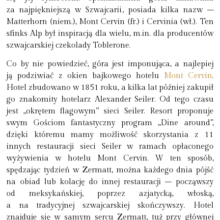
za najpiękniejszą w Szwajcarii
, posiada kilka nazw –
Matterhorn (niem.), Mont Cervin (fr.) i Cervinia (wł.). Ten
sfinks Alp był inspiracją dla wielu, m.in. dla producentów
szwajcarskiej czekolady Toblerone.
Co by nie powiedzieć, góra jest imponująca, a najlepiej
ją podziwiać z okien bajkowego hotelu
Mont Cervin
.
Hotel zbudowano w 1851 roku, a kilka lat później zakupił
go znakomity hotelarz Alexander Seiler. Od tego czasu
jest
„okrętem flagowym” sieci Seiler
. Resort proponuje
swym Gościom fantastyczny program „Dine around”,
dzięki któremu mamy
możliwość skorzystania z 11
innych restauracji sieci Seiler
w ramach opłaconego
wyżywienia w hotelu Mont Cervin. W ten sposób,
spędzając tydzień w Zermatt, można każdego dnia pójść
na obiad lub kolację do innej restauracji – począwszy
od meksykańskiej, poprzez azjatycką, włoską,
a na tradycyjnej szwajcarskiej skończywszy.
Hotel
znajduje się w samym sercu Zermatt
, tuż przy głównej