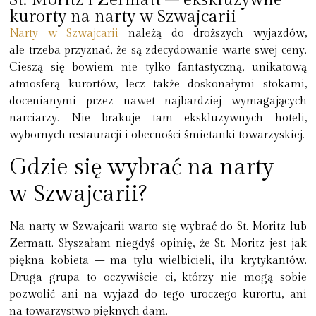
kurorty na narty w Szwajcarii
Narty w Szwajcarii
należą do droższych wyjazdów,
ale trzeba przyznać, że są zdecydowanie warte swej ceny.
Cieszą się bowiem nie tylko fantastyczną, unikatową
atmosferą kurortów, lecz także doskonałymi stokami,
docenianymi przez nawet najbardziej wymagających
narciarzy. Nie brakuje tam ekskluzywnych hoteli,
wybornych restauracji i obecności śmietanki towarzyskiej.
Gdzie się wybrać na narty
w Szwajcarii?
Na narty w Szwajcarii
warto się wybrać do St. Moritz lub
Zermatt.
Słyszałam niegdyś opinię, że St. Moritz jest jak
piękna kobieta – ma tylu wielbicieli, ilu krytykantów.
Druga grupa to oczywiście ci, którzy nie mogą sobie
pozwolić ani na wyjazd do tego uroczego kurortu, ani
na towarzystwo pięknych dam.