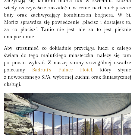
zaczynają się końcem marca lub w kwietniu. Można
wtedy rzeczywiście zaszaleć i w cenie nart mieć jeszcze
buty oraz zachwycający kombinezon Bognera. W St.
Moritz sprawdza się powiedzenie „płacisz i dostajesz to,
za co płacisz”. Tanio nie jest, ale za to jest
pięknie
i na poziomie
.
Aby zrozumieć, co dokładnie przyciąga ludzi z całego
świata do tego malutkiego miasteczka, należy się tam
po prostu wybrać. Z naszej strony szczególnej uwadze
polecamy
Badrutt’s Palace Hotel
, który słynie
z
nowoczesnego SPA, wybornej kuchni oraz fantastycznej
obsługi
.