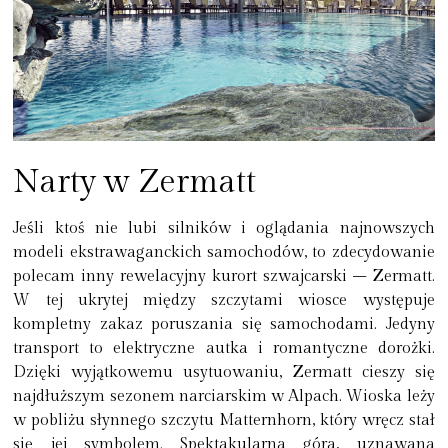
Narty w Zermatt
Jeśli ktoś nie lubi silników i oglądania najnowszych
modeli ekstrawaganckich samochodów, to zdecydowanie
polecam inny rewelacyjny kurort szwajcarski – Zermatt.
W tej ukrytej między szczytami wiosce występuje
kompletny zakaz poruszania się samochodami. Jedyny
transport to elektryczne autka i romantyczne dorożki.
Dzięki wyjątkowemu usytuowaniu,
Zermatt cieszy się
najdłuższym sezonem narciarskim w Alpach
. Wioska leży
w pobliżu słynnego szczytu Matternhorn, który wręcz stał
się jej symbolem.
Spektakularna góra, uznawana