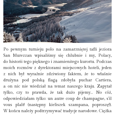
Po pewnym turnieju polo na zamarzniętej tafli jeziora
San Murezzan wpisaliśmy się chlubnie i my, Polacy,
do historii tego pięknego i znamienitego kurortu. Podczas
moich rozmów z dyrektorami miejscowych hoteli, jeden
z nich był wyraźnie zdziwiony faktem, że to właśnie
drużyna pod polską flagą zdobyła puchar Cartiera,
a on nic nie wiedział na temat naszego kraju. Zapytał
tylko, czy to prawda, że tak dużo pijemy… No cóż,
odpowiedziałam tylko: un autre coup de champagne, s’il
vous plaît! (następny kieliszek szampana, poproszę!).
W końcu należy podtrzymywać tradycje narodowe. Ciężka