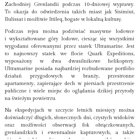
Zachodniej Grenlandii podczas 10-dniowej wyprawy.
To okazja do odwiedzenia takich miast jak Sisimiut,
Ilulissat i możliwie Ittileq, bogate w lokalną kulturę.
Podczas rejsu można podziwiać masywne lodowce
i wykształtowane góry lodowe, ciesząc się wszystkimi
wygodami oferowanymi przez statek Ultramarine. Jest
to najnowszy statek we flocie Quark Expeditions,
wyposażony w dwa dwusilnikowe helikoptery.
Ultramarine posiada najbardziej rozbudowane portfolio
działań przygodowych w branży, przestronne
apartamenty, zapierające dech w piersiach przestrzenie
publiczne i wiele miejsc do oglądania dzikiej przyrody
na świeżym powietrzu.
Na ekspedycjach w szczycie letnich miesięcy można
doświadczyć długich, słonecznych dni, czystych widoków
oraz możliwości obserwacji fok obrączkowanych,
grenlandzkich i ewentualnie kapturowych, a także