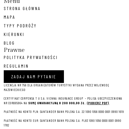
Menu
STRONA GŁÓWNA
MAPA
TYPY PODRÓŻY
KIERUNKI
BLOG
Prawne
POLITYKA PRYWATNOŚCI
REGULAMIN
ZADAJ NAM PYTANIE
LICENCJA NR 756 DLA ORGANIZATORÓW TURYSTYKI WYDANA PRZEZ WOJEWODĘ
MAZOWIECKIEGO
CERTYFIKAT COMPENSA T U S.A. VIENNA INSURANCE GROUP – P
OLISA UBEZPIECZENIOWA
NR COR695964 NA
SUMĘ GWARANCYJNĄ 8 2
00 000,00 ZŁ.
(POBIERZ PDF)
PŁATNOŚĆ NA KONTO PLN: SANTANDER BANK POLSKA S.A. 22 1090 1056 0000 0001 0990 1619
PŁATNOŚĆ NA KONTO EUR: SANTANDER BANK POLSKA S.A. PL83 1090 1056 0000 0001 0990
1782