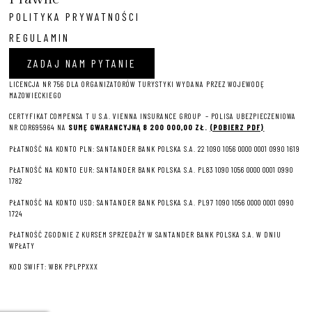
POLITYKA PRYWATNOŚCI
REGULAMIN
ZADAJ NAM PYTANIE
LICENCJA NR 756 DLA ORGANIZATORÓW TURYSTYKI WYDANA PRZEZ WOJEWODĘ
MAZOWIECKIEGO
CERTYFIKAT COMPENSA T U S.A. VIENNA INSURANCE GROUP – P
OLISA UBEZPIECZENIOWA
NR COR695964 NA
SUMĘ GWARANCYJNĄ 8 2
00 000,00 ZŁ.
(POBIERZ PDF)
PŁATNOŚĆ NA KONTO PLN: SANTANDER BANK POLSKA S.A. 22 1090 1056 0000 0001 0990 1619
PŁATNOŚĆ NA KONTO EUR: SANTANDER BANK POLSKA S.A. PL83 1090 1056 0000 0001 0990
1782
PŁATNOŚĆ NA KONTO USD: SANTANDER BANK POLSKA S.A. PL97 1090 1056 0000 0001 0990
1724
PŁATNOŚĆ ZGODNIE Z KURSEM SPRZEDAŻY W SANTANDER BANK POLSKA S.A. W DNIU
WPŁATY
KOD SWIFT: WBK PPLPPXXX