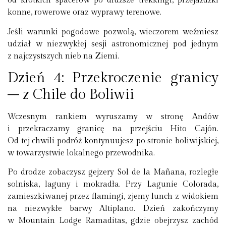
od krótkich spacerów po dłuższe trekkingi, przejażdżki
konne, rowerowe oraz wyprawy terenowe.
Jeśli warunki pogodowe pozwolą, wieczorem weźmiesz
udział w niezwykłej sesji astronomicznej pod jednym
z najczystszych nieb na Ziemi.
Dzień 4: Przekroczenie granicy
– z Chile do Boliwii
Wczesnym rankiem wyruszamy w stronę Andów
i przekraczamy granicę na przejściu Hito Cajón.
Od tej chwili podróż kontynuujesz po stronie boliwijskiej,
w towarzystwie lokalnego przewodnika.
Po drodze zobaczysz gejzery Sol de la Mañana, rozległe
solniska, laguny i mokradła. Przy Lagunie Colorada,
zamieszkiwanej przez flamingi, zjemy lunch z widokiem
na niezwykłe barwy Altiplano. Dzień zakończymy
w Mountain Lodge Ramaditas, gdzie obejrzysz zachód